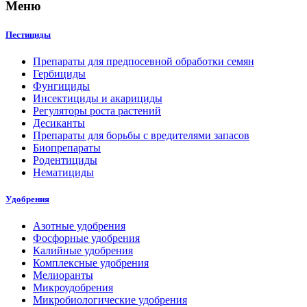
Меню
Пестициды
Препараты для предпосевной обработки семян
Гербициды
Фунгициды
Инсектициды и акарициды
Регуляторы роста растений
Десиканты
Препараты для борьбы с вредителями запасов
Биопрепараты
Родентициды
Нематициды
Удобрения
Азотные удобрения
Фосфорные удобрения
Калийные удобрения
Комплексные удобрения
Мелиоранты
Микроудобрения
Микробиологические удобрения