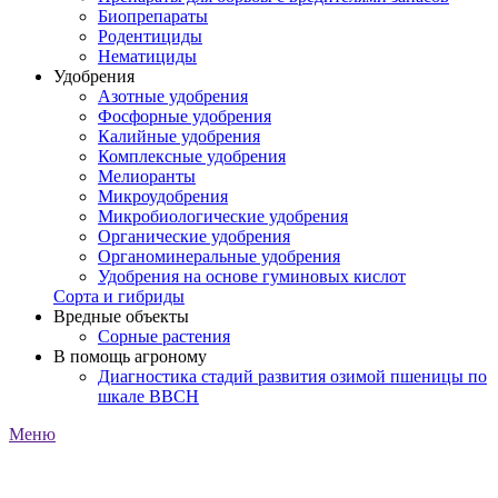
Биопрепараты
Родентициды
Нематициды
Удобрения
Азотные удобрения
Фосфорные удобрения
Калийные удобрения
Комплексные удобрения
Мелиоранты
Микроудобрения
Микробиологические удобрения
Органические удобрения
Органоминеральные удобрения
Удобрения на основе гуминовых кислот
Сорта и гибриды
Вредные объекты
Сорные растения
В помощь агроному
Диагностика стадий развития озимой пшеницы по
шкале ВВСН
Меню