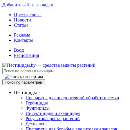
Добавить сайт в закладки
Пресс-релизы
Новости
Статьи
Реклама
Контакты
Вход
Регистрация
Поиск по параметрам
Пестициды
Препараты для предпосевной обработки семян
Гербициды
Фунгициды
Инсектициды и акарициды
Регуляторы роста растений
Десиканты
Препараты для борьбы с вредителями запасов