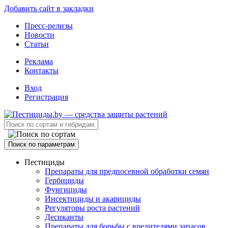
Добавить сайт в закладки
Пресс-релизы
Новости
Статьи
Реклама
Контакты
Вход
Регистрация
Поиск по параметрам
Пестициды
Препараты для предпосевной обработки семян
Гербициды
Фунгициды
Инсектициды и акарициды
Регуляторы роста растений
Десиканты
Препараты для борьбы с вредителями запасов