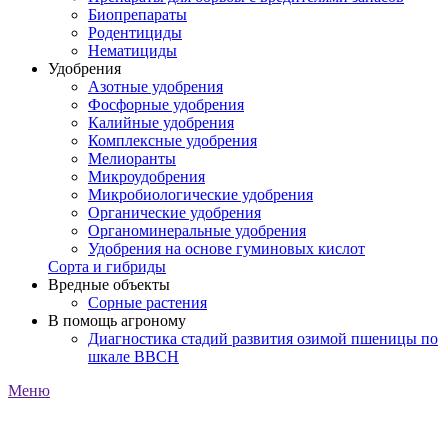
Биопрепараты
Родентициды
Нематициды
Удобрения
Азотные удобрения
Фосфорные удобрения
Калийные удобрения
Комплексные удобрения
Мелиоранты
Микроудобрения
Микробиологические удобрения
Органические удобрения
Органоминеральные удобрения
Удобрения на основе гуминовых кислот
Сорта и гибриды
Вредные объекты
Сорные растения
В помощь агроному
Диагностика стадий развития озимой пшеницы по
шкале ВВСН
Меню