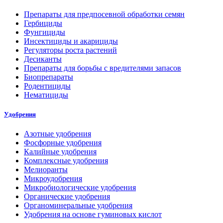
Препараты для предпосевной обработки семян
Гербициды
Фунгициды
Инсектициды и акарициды
Регуляторы роста растений
Десиканты
Препараты для борьбы с вредителями запасов
Биопрепараты
Родентициды
Нематициды
Удобрения
Азотные удобрения
Фосфорные удобрения
Калийные удобрения
Комплексные удобрения
Мелиоранты
Микроудобрения
Микробиологические удобрения
Органические удобрения
Органоминеральные удобрения
Удобрения на основе гуминовых кислот