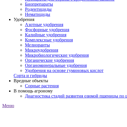
Биопрепараты
Родентициды
Нематициды
Удобрения
Азотные удобрения
Фосфорные удобрения
Калийные удобрения
Комплексные удобрения
Мелиоранты
Микроудобрения
Микробиологические удобрения
Органические удобрения
Органоминеральные удобрения
Удобрения на основе гуминовых кислот
Сорта и гибриды
Вредные объекты
Сорные растения
В помощь агроному
Диагностика стадий развития озимой пшеницы по
Меню