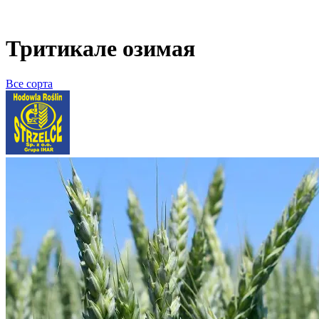
Тритикале озимая
Все сорта