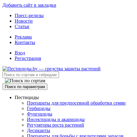
Добавить сайт в закладки
Пресс-релизы
Новости
Статьи
Реклама
Контакты
Вход
Регистрация
Поиск по параметрам
Пестициды
Препараты для предпосевной обработки семян
Гербициды
Фунгициды
Инсектициды и акарициды
Регуляторы роста растений
Десиканты
Препараты для борьбы с вредителями запасов