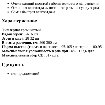
Очень ранний простой гибрид зернового направления
Отличная влагоотдача, низкие затраты на сушку зерна
Самая быстрая влагоотдача
Характеристики:
Тип зерна:
кремнистый
Рядов зерен:
14-16 шт
Зерен в ряду:
28-32 шт
Высота растения, см:
260-300 см
Норма высева (тыс/га):
на силос —95-105 ; на зерно —80-95
Максимальная урожайность зерна при 14%:
133,6 ц/га
Максимальный сбор СВ:
317 ц/га
Где купить
нет предложений