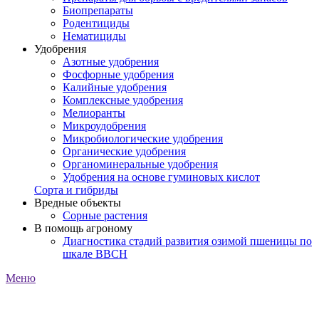
Биопрепараты
Родентициды
Нематициды
Удобрения
Азотные удобрения
Фосфорные удобрения
Калийные удобрения
Комплексные удобрения
Мелиоранты
Микроудобрения
Микробиологические удобрения
Органические удобрения
Органоминеральные удобрения
Удобрения на основе гуминовых кислот
Сорта и гибриды
Вредные объекты
Сорные растения
В помощь агроному
Диагностика стадий развития озимой пшеницы по
шкале ВВСН
Меню