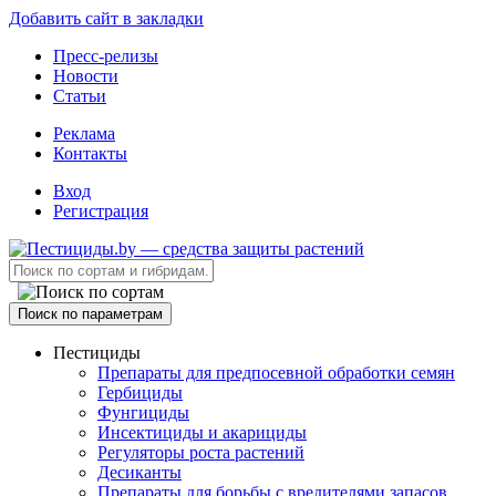
Добавить сайт в закладки
Пресс-релизы
Новости
Статьи
Реклама
Контакты
Вход
Регистрация
Поиск по параметрам
Пестициды
Препараты для предпосевной обработки семян
Гербициды
Фунгициды
Инсектициды и акарициды
Регуляторы роста растений
Десиканты
Препараты для борьбы с вредителями запасов