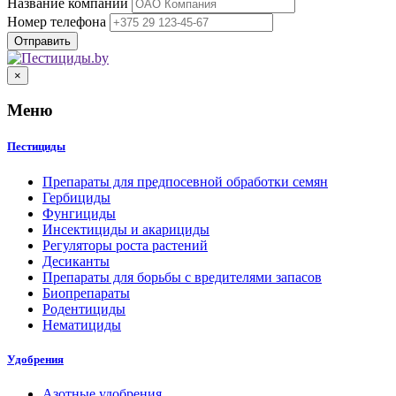
Название компании
Номер телефона
×
Меню
Пестициды
Препараты для предпосевной обработки семян
Гербициды
Фунгициды
Инсектициды и акарициды
Регуляторы роста растений
Десиканты
Препараты для борьбы с вредителями запасов
Биопрепараты
Родентициды
Нематициды
Удобрения
Азотные удобрения