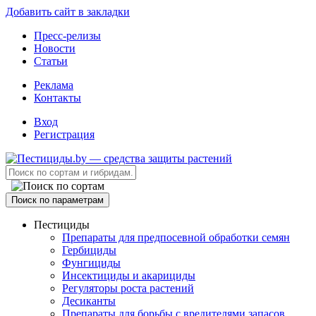
Добавить сайт в закладки
Пресс-релизы
Новости
Статьи
Реклама
Контакты
Вход
Регистрация
Поиск по параметрам
Пестициды
Препараты для предпосевной обработки семян
Гербициды
Фунгициды
Инсектициды и акарициды
Регуляторы роста растений
Десиканты
Препараты для борьбы с вредителями запасов