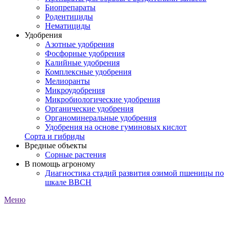
Биопрепараты
Родентициды
Нематициды
Удобрения
Азотные удобрения
Фосфорные удобрения
Калийные удобрения
Комплексные удобрения
Мелиоранты
Микроудобрения
Микробиологические удобрения
Органические удобрения
Органоминеральные удобрения
Удобрения на основе гуминовых кислот
Сорта и гибриды
Вредные объекты
Сорные растения
В помощь агроному
Диагностика стадий развития озимой пшеницы по
шкале ВВСН
Меню