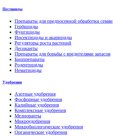
Пестициды
Препараты для предпосевной обработки семян
Гербициды
Фунгициды
Инсектициды и акарициды
Регуляторы роста растений
Десиканты
Препараты для борьбы с вредителями запасов
Биопрепараты
Родентициды
Нематициды
Удобрения
Азотные удобрения
Фосфорные удобрения
Калийные удобрения
Комплексные удобрения
Мелиоранты
Микроудобрения
Микробиологические удобрения
Органические удобрения