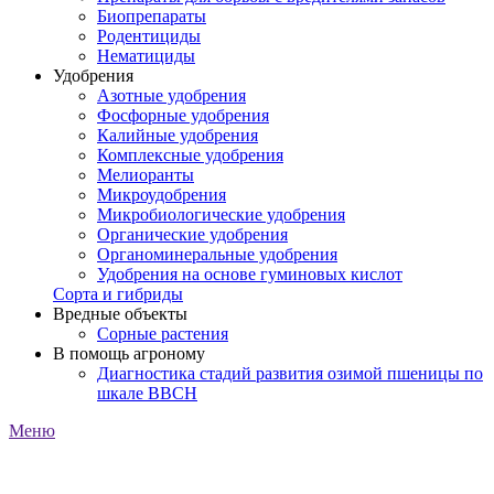
Биопрепараты
Родентициды
Нематициды
Удобрения
Азотные удобрения
Фосфорные удобрения
Калийные удобрения
Комплексные удобрения
Мелиоранты
Микроудобрения
Микробиологические удобрения
Органические удобрения
Органоминеральные удобрения
Удобрения на основе гуминовых кислот
Сорта и гибриды
Вредные объекты
Сорные растения
В помощь агроному
Диагностика стадий развития озимой пшеницы по
шкале ВВСН
Меню