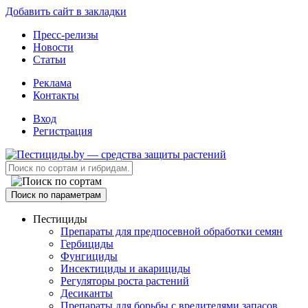
Добавить сайт в закладки
Пресс-релизы
Новости
Статьи
Реклама
Контакты
Вход
Регистрация
Поиск по параметрам
Пестициды
Препараты для предпосевной обработки семян
Гербициды
Фунгициды
Инсектициды и акарициды
Регуляторы роста растений
Десиканты
Препараты для борьбы с вредителями запасов