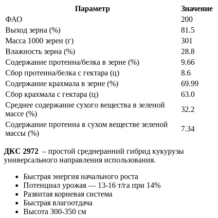
Параметр
Значение
ФАО
200
Выход зерна (%)
81.5
Масса 1000 зерен (г)
301
Влажность зерна (%)
28.8
Содержание протеина/белка в зерне (%)
9.66
Сбор протеина/белка с гектара (ц)
8.6
Содержание крахмала в зерне (%)
69.99
Сбор крахмала с гектара (ц)
63.0
Среднее содержание сухого вещества в зеленой
32.2
массе (%)
Содержание протеина в сухом веществе зеленой
7.34
массы (%)
ДКС 2972
– простой среднеранний гибрид кукурузы
универсального направления использования.
Быстрая энергия начального роста
Потенциал урожая — 13-16 т/га при 14%
Развитая корневая система
Быстрая влагоотдача
Высота 300-350 см