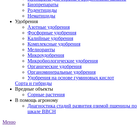
Биопрепараты
Родентициды
Нематициды
Удобрения
Азотные удобрения
Фосфорные удобрения
Калийные удобрения
Комплексные удобрения
Мелиоранты
Микроудобрения
Микробиологические удобрения
Органические удобрения
Органоминеральные удобрения
Удобрения на основе гуминовых кислот
Сорта и гибриды
Вредные объекты
Сорные растения
В помощь агроному
Диагностика стадий развития озимой пшеницы по
шкале ВВСН
Меню