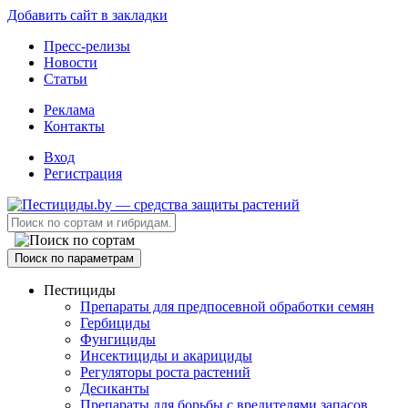
Добавить сайт в закладки
Пресс-релизы
Новости
Статьи
Реклама
Контакты
Вход
Регистрация
Поиск по параметрам
Пестициды
Препараты для предпосевной обработки семян
Гербициды
Фунгициды
Инсектициды и акарициды
Регуляторы роста растений
Десиканты
Препараты для борьбы с вредителями запасов