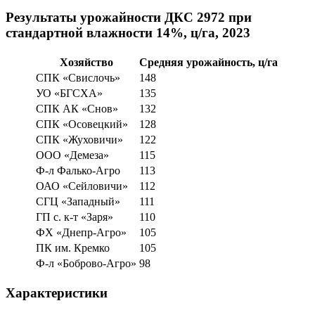
Результаты урожайности ДКС 2972 при
стандартной влажности 14%, ц/га, 2023
Хозяйство
Средняя урожайность, ц/га
СПК «Свислочь»
148
УО «БГСХА»
135
СПК АК «Снов»
132
СПК «Осовецкий»
128
СПК «Жуховичи»
122
ООО «Демеза»
115
Ф-л Фалько-Агро
113
ОАО «Сейловичи»
112
СГЦ «Западный»
111
ГП с. к-т «Заря»
110
ФХ «Днепр-Агро»
105
ПК им. Кремко
105
Ф-л «Боброво-Агро»
98
Характеристики