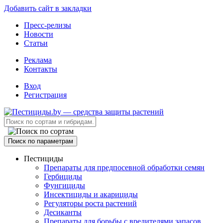
Добавить сайт в закладки
Пресс-релизы
Новости
Статьи
Реклама
Контакты
Вход
Регистрация
Поиск по параметрам
Пестициды
Препараты для предпосевной обработки семян
Гербициды
Фунгициды
Инсектициды и акарициды
Регуляторы роста растений
Десиканты
Препараты для борьбы с вредителями запасов