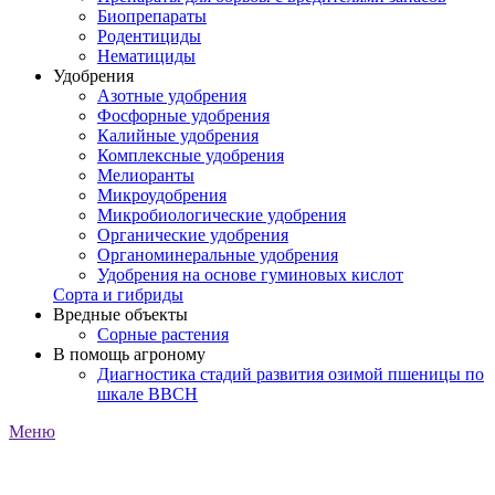
Биопрепараты
Родентициды
Нематициды
Удобрения
Азотные удобрения
Фосфорные удобрения
Калийные удобрения
Комплексные удобрения
Мелиоранты
Микроудобрения
Микробиологические удобрения
Органические удобрения
Органоминеральные удобрения
Удобрения на основе гуминовых кислот
Сорта и гибриды
Вредные объекты
Сорные растения
В помощь агроному
Диагностика стадий развития озимой пшеницы по
шкале ВВСН
Меню