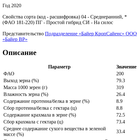
Год
2020
Свойства сорта (код - расшифровка)
04
- Среднеранний, *
(ФАО 181-220)
ПГ
- Простой гибрид
СИ
- На силос
Представительство
Подразделение «Байер КропСайенс» ООО
«Байер ВР»
Описание
Параметр
Значение
ФАО
200
Выход зерна (%)
79.3
Масса 1000 зерен (г)
319
Влажность зерна (%)
26.4
Содержание протеина/белка в зерне (%)
8.9
Сбор протеина/белка с гектара (ц)
8.8
Содержание крахмала в зерне (%)
72.5
Сбор крахмала с гектара (ц)
73.4
Среднее содержание сухого вещества в зеленой
33.4
массе (%)