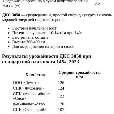
Содержание протеина в сухом веществе зеленой
8.6
массы (%)
ДКС 3050
— cреднеранний, простой гибрид кукурузы с очень
хорошей энергией стартового роста.
Быстрый начальный рост
Потенциал урожая – 10-14 т/га при 14%
Быстрая влагоотдача
Высота 300-400 см
Для выращивания на зерно и силос
Результаты урожайности ДКС 3050 при
стандартной влажности 14%, 2023
Средняя урожайность,
Хозяйство
ц/га
ООО «Демеза»
126
СПК «Жуховичи»
124
СПК «Агрокомбинат
122
«Снов»
ф-л «Фалько-Агро
120
СПК «Осовецкий»
107