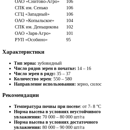
ОАО «Cнитово-Агро»
106
СПК им. Сенько
106
СГЦ «Западный»
106
ОАО «Копыльское»
104
СПК им. Деньщикова
102
ОАО «Заря-Агро»
101
РУП «Особино»
95
Характеристики
Тип зерна:
зубовидный
Число рядов зерен в початке:
14 – 16
Число зерен в ряду:
35 – 37
Количество зерен
:
550 – 580
Направление использования:
зерно, силос
Рекомендации
Температура почвы при посеве
: от 7- 8 °С
Норма высева в условиях неустойчивого
увлажнения:
70 000 – 80 000 шт/га
Норма высева в условиях достаточного
увлажнения:
80 000 – 90 000 шт/га