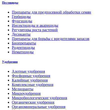
Пестициды
Препараты для предпосевной обработки семян
Гербициды
Фунгициды
Инсектициды и акарициды
Регуляторы роста растений
Десиканты
Препараты для борьбы с вредителями запасов
Биопрепараты
Родентициды
Нематициды
Удобрения
Азотные удобрения
Фосфорные удобрения
Калийные удобрения
Комплексные удобрения
Мелиоранты
Микроудобрения
Микробиологические удобрения
Органические удобрения
Органоминеральные удобрения