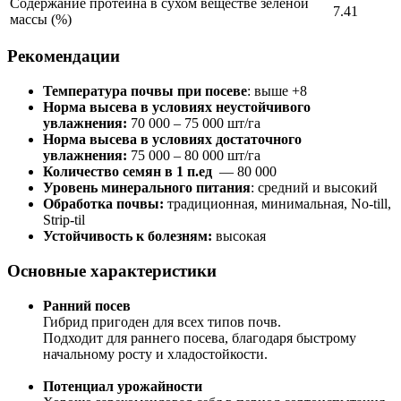
Содержание протеина в сухом веществе зеленой
7.41
массы (%)
Рекомендации
Температура почвы при посеве
: выше +8
Норма высева в условиях неустойчивого
увлажнения:
70 000 – 75 000 шт/га
Норма высева в условиях достаточного
увлажнения:
75 000 – 80 000 шт/га
Количество семян в 1 п.ед
— 80 000
Уровень минерального питания
: средний и высокий
Обработка почвы:
традиционная, минимальная, No-till,
Strip-til
Устойчивость к болезням:
высокая
Основные характеристики
Ранний посев
Гибрид пригоден для всех типов почв.
Подходит для раннего посева, благодаря быстрому
начальному росту и хладостойкости.
Потенциал урожайности