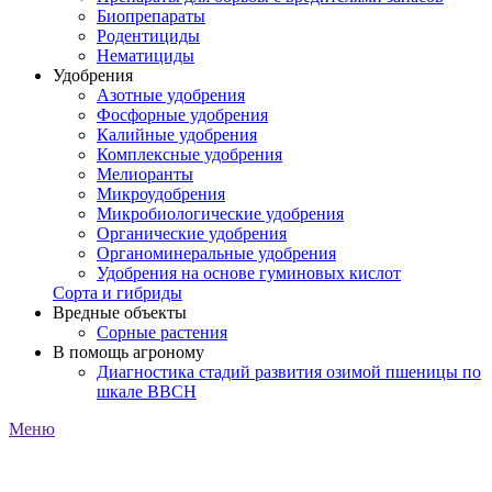
Биопрепараты
Родентициды
Нематициды
Удобрения
Азотные удобрения
Фосфорные удобрения
Калийные удобрения
Комплексные удобрения
Мелиоранты
Микроудобрения
Микробиологические удобрения
Органические удобрения
Органоминеральные удобрения
Удобрения на основе гуминовых кислот
Сорта и гибриды
Вредные объекты
Сорные растения
В помощь агроному
Диагностика стадий развития озимой пшеницы по
шкале ВВСН
Меню