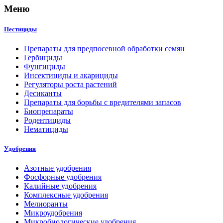
Меню
Пестициды
Препараты для предпосевной обработки семян
Гербициды
Фунгициды
Инсектициды и акарициды
Регуляторы роста растений
Десиканты
Препараты для борьбы с вредителями запасов
Биопрепараты
Родентициды
Нематициды
Удобрения
Азотные удобрения
Фосфорные удобрения
Калийные удобрения
Комплексные удобрения
Мелиоранты
Микроудобрения
Микробиологические удобрения