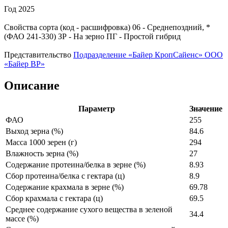
Год
2025
Свойства сорта (код - расшифровка)
06
- Среднепоздний, *
(ФАО 241-330)
ЗР
- На зерно
ПГ
- Простой гибрид
Представительство
Подразделение «Байер КропСайенс» ООО
«Байер ВР»
Описание
Параметр
Значение
ФАО
255
Выход зерна (%)
84.6
Масса 1000 зерен (г)
294
Влажность зерна (%)
27
Содержание протеина/белка в зерне (%)
8.93
Сбор протеина/белка с гектара (ц)
8.9
Содержание крахмала в зерне (%)
69.78
Сбор крахмала с гектара (ц)
69.5
Среднее содержание сухого вещества в зеленой
34.4
массе (%)