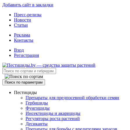
Добавить сайт в закладки
Пресс-релизы
Новости
Статьи
Реклама
Контакты
Вход
Регистрация
Поиск по параметрам
Пестициды
Препараты для предпосевной обработки семян
Гербициды
Фунгициды
Инсектициды и акарициды
Регуляторы роста растений
Десиканты
Препараты для борьбы с вредителями запасов