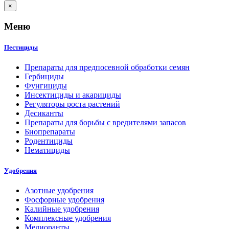
×
Меню
Пестициды
Препараты для предпосевной обработки семян
Гербициды
Фунгициды
Инсектициды и акарициды
Регуляторы роста растений
Десиканты
Препараты для борьбы с вредителями запасов
Биопрепараты
Родентициды
Нематициды
Удобрения
Азотные удобрения
Фосфорные удобрения
Калийные удобрения
Комплексные удобрения
Мелиоранты