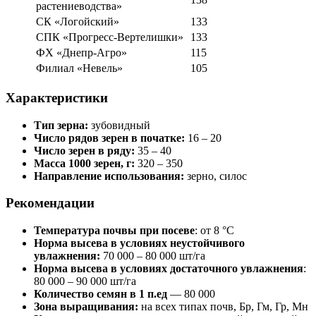
растениеводства»
СК «Логойский»
133
СПК «Прогресс-Вертелишки»
133
ФХ «Днепр-Агро»
115
Филиал «Невель»
105
Характеристики
Тип зерна:
зубовидный
Число рядов зерен в початке:
16 – 20
Число зерен в ряду:
35 – 40
Масса 1000 зерен, г:
320 – 350
Направление использования:
зерно, силос
Рекомендации
Температура почвы при посеве
: от 8 °С
Норма высева в условиях неустойчивого
увлажнения:
70 000 – 80 000 шт/га
Норма высева в условиях достаточного увлажнения
:
80 000 – 90 000 шт/га
Количество семян в 1 п.ед
— 80 000
Зона выращивания:
на всех типах почв, Бр, Гм, Гр, Мн