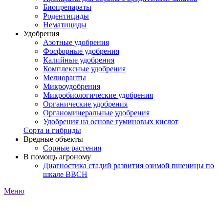
Биопрепараты
Родентициды
Нематициды
Удобрения
Азотные удобрения
Фосфорные удобрения
Калийные удобрения
Комплексные удобрения
Мелиоранты
Микроудобрения
Микробиологические удобрения
Органические удобрения
Органоминеральные удобрения
Удобрения на основе гуминовых кислот
Сорта и гибриды
Вредные объекты
Сорные растения
В помощь агроному
Диагностика стадий развития озимой пшеницы по
шкале ВВСН
Меню