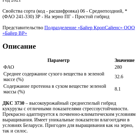
Свойства сорта (код - расшифровка)
06
- Среднепоздний, *
(ФАО 241-330)
ЗР
- На зерно
ПГ
- Простой гибрид
Представительство
Подразделение «Байер КропСайенс» ООО
«Байер ВР»
Описание
Параметр
Значение
ФАО
280
Среднее содержание сухого вещества в зеленой
32.6
массе (%)
Содержание протеина в сухом веществе зеленой
8.1
массы (%)
ДКС 3730
– высокоурожайный среднеспелый гибрид
кукурузы с отличными показателями стрессоустойчивости.
Прекрасно адаптируется к почвенно-климатическим условиям
выращивания. Имеет уникальные показатели влагоотдачи в
условиях Беларуси. Пригоден для выращивания как на зерно,
так и силос.