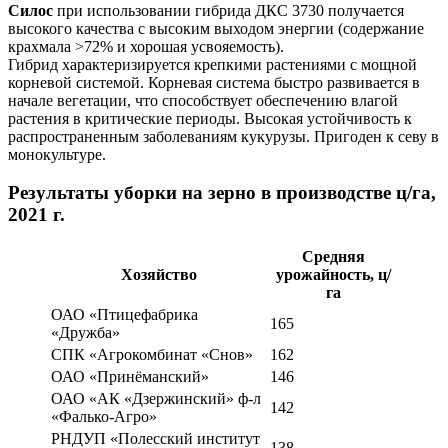
Силос
при использовании гибрида ДКС 3730 получается
высокого качества с высоким выходом энергии (содержание
крахмала >72% и хорошая усвояемость).
Гибрид характеризируется крепкими растениями с мощной
корневой системой. Корневая система быстро развивается в
начале вегетации, что способствует обеспечению влагой
растения в критические периоды. Высокая устойчивость к
распространенным заболеваниям кукурузы. Пригоден к севу в
монокультуре.
Результаты уборки на зерно в производстве ц/га,
2021 г.
Средняя
Хозяйство
урожайность, ц/
га
ОАО «Птицефабрика
165
«Дружба»
СПК «Агрокомбинат «Снов»
162
ОАО «Принёманский»
146
ОАО «АК «Дзержинский» ф-л
142
«Фалько-Агро»
РНДУП «Полесский институт
138