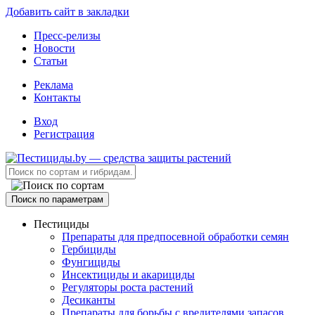
Добавить сайт в закладки
Пресс-релизы
Новости
Статьи
Реклама
Контакты
Вход
Регистрация
Поиск по параметрам
Пестициды
Препараты для предпосевной обработки семян
Гербициды
Фунгициды
Инсектициды и акарициды
Регуляторы роста растений
Десиканты
Препараты для борьбы с вредителями запасов