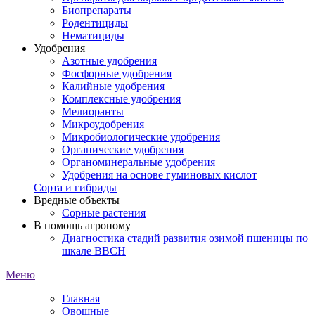
Биопрепараты
Родентициды
Нематициды
Удобрения
Азотные удобрения
Фосфорные удобрения
Калийные удобрения
Комплексные удобрения
Мелиоранты
Микроудобрения
Микробиологические удобрения
Органические удобрения
Органоминеральные удобрения
Удобрения на основе гуминовых кислот
Сорта и гибриды
Вредные объекты
Сорные растения
В помощь агроному
Диагностика стадий развития озимой пшеницы по
шкале ВВСН
Меню
Главная
Овощные