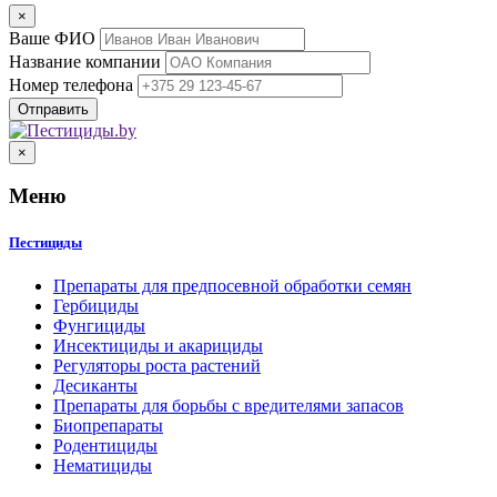
×
Ваше ФИО
Название компании
Номер телефона
×
Меню
Пестициды
Препараты для предпосевной обработки семян
Гербициды
Фунгициды
Инсектициды и акарициды
Регуляторы роста растений
Десиканты
Препараты для борьбы с вредителями запасов
Биопрепараты
Родентициды
Нематициды