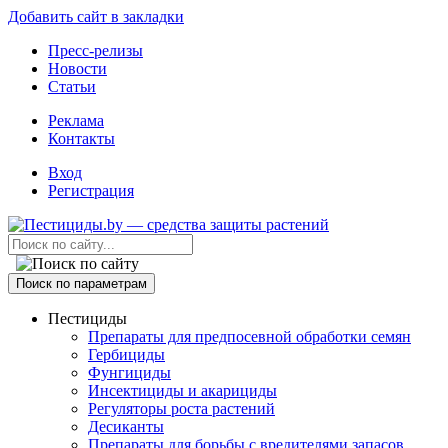
Добавить сайт в закладки
Пресс-релизы
Новости
Статьи
Реклама
Контакты
Вход
Регистрация
Поиск по параметрам
Пестициды
Препараты для предпосевной обработки семян
Гербициды
Фунгициды
Инсектициды и акарициды
Регуляторы роста растений
Десиканты
Препараты для борьбы с вредителями запасов