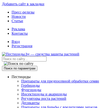
Добавить сайт в закладки
Пресс-релизы
Новости
Статьи
Реклама
Контакты
Вход
Регистрация
Поиск по параметрам
Пестициды
Препараты для предпосевной обработки семян
Гербициды
Фунгициды
Инсектициды и акарициды
Регуляторы роста растений
Десиканты
Препараты для борьбы с вредителями запасов