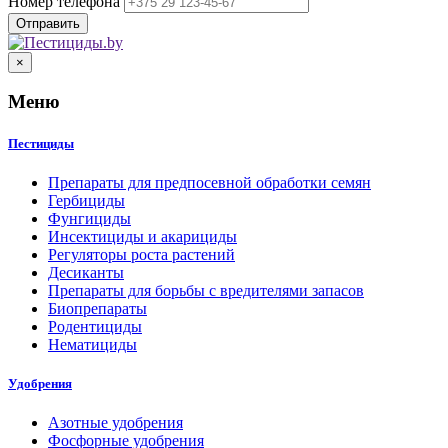
Номер телефона
×
Меню
Пестициды
Препараты для предпосевной обработки семян
Гербициды
Фунгициды
Инсектициды и акарициды
Регуляторы роста растений
Десиканты
Препараты для борьбы с вредителями запасов
Биопрепараты
Родентициды
Нематициды
Удобрения
Азотные удобрения
Фосфорные удобрения