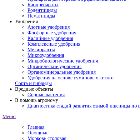
Биопрепараты
Родентициды
Нематициды
Удобрения
Азотные удобрения
Фосфорные удобрения
Калийные удобрения
Комплексные удобрения
Мелиоранты
Микроудобрения
Микробиологические удобрения
Органические удобрения
Органоминеральные удобрения
Удобрения на основе гуминовых кислот
Сорта и гибриды
Вредные объекты
Сорные растения
В помощь агроному
Диагностика стадий развития озимой пшеницы по
Меню
Главная
Овощные
Морковь столовая