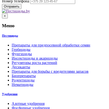
Номер телефона
×
Меню
Пестициды
Препараты для предпосевной обработки семян
Гербициды
Фунгициды
Инсектициды и акарициды
Регуляторы роста растений
Десиканты
Препараты для борьбы с вредителями запасов
Биопрепараты
Родентициды
Нематициды
Удобрения
Азотные удобрения
Фосфорные удобрения