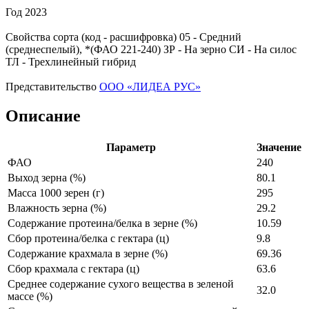
Год
2023
Свойства сорта (код - расшифровка)
05
- Средний
(среднеспелый), *(ФАО 221-240)
ЗР
- На зерно
СИ
- На силос
ТЛ
- Трехлинейный гибрид
Представительство
ООО «ЛИДЕА РУС»
Описание
Параметр
Значение
ФАО
240
Выход зерна (%)
80.1
Масса 1000 зерен (г)
295
Влажность зерна (%)
29.2
Содержание протеина/белка в зерне (%)
10.59
Сбор протеина/белка с гектара (ц)
9.8
Содержание крахмала в зерне (%)
69.36
Сбор крахмала с гектара (ц)
63.6
Среднее содержание сухого вещества в зеленой
32.0
массе (%)