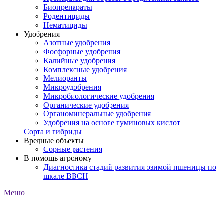
Биопрепараты
Родентициды
Нематициды
Удобрения
Азотные удобрения
Фосфорные удобрения
Калийные удобрения
Комплексные удобрения
Мелиоранты
Микроудобрения
Микробиологические удобрения
Органические удобрения
Органоминеральные удобрения
Удобрения на основе гуминовых кислот
Сорта и гибриды
Вредные объекты
Сорные растения
В помощь агроному
Диагностика стадий развития озимой пшеницы по
шкале ВВСН
Меню