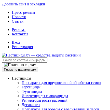
Добавить сайт в закладки
Пресс-релизы
Новости
Статьи
Реклама
Контакты
Вход
Регистрация
Поиск по параметрам
Пестициды
Препараты для предпосевной обработки семян
Гербициды
Фунгициды
Инсектициды и акарициды
Регуляторы роста растений
Десиканты
Препараты для борьбы с вредителями запасов