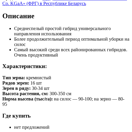
Co. KGaA» (ФРГ) в Республике Беларусь
Описание
Среднеспелый простой гибрид универсального
направления использования
Более продолжительный период оптимальной уборки на
силос
Самый высокий среди всех районированных гибридов.
Очень продуктивный
Характеристики:
Тип зерна:
кремнистый
Рядов зерен:
16 шт
Зерен в ряду:
30-34 шт
Высота растения, см:
300-350 см
Норма высева (тыс/га):
на силос — 90-100; на зерно — 80-
95
Где купить
нет предложений