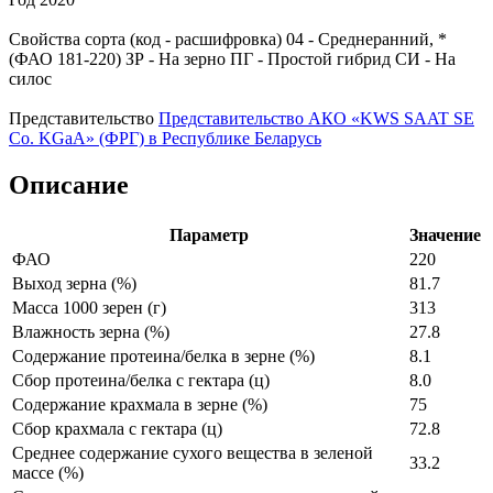
Свойства сорта (код - расшифровка)
04
- Среднеранний, *
(ФАО 181-220)
ЗР
- На зерно
ПГ
- Простой гибрид
СИ
- На
силос
Представительство
Представительство АКО «KWS SAAT SE
Co. KGaA» (ФРГ) в Республике Беларусь
Описание
Параметр
Значение
ФАО
220
Выход зерна (%)
81.7
Масса 1000 зерен (г)
313
Влажность зерна (%)
27.8
Содержание протеина/белка в зерне (%)
8.1
Сбор протеина/белка с гектара (ц)
8.0
Содержание крахмала в зерне (%)
75
Сбор крахмала с гектара (ц)
72.8
Среднее содержание сухого вещества в зеленой
33.2
массе (%)