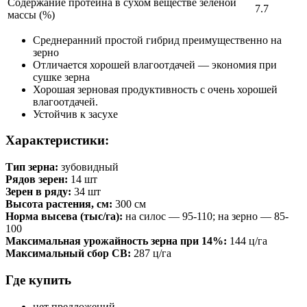
Содержание протеина в сухом веществе зеленой
7.7
массы (%)
Среднеранний простой гибрид преимущественно на
зерно
Отличается хорошей влагоотдачей — экономия при
сушке зерна
Хорошая зерновая продуктивность с очень хорошей
влагоотдачей.
Устойчив к засухе
Характеристики:
Тип зерна:
зубовидный
Рядов зерен:
14 шт
Зерен в ряду:
34 шт
Высота растения, см:
300 см
Норма высева (тыс/га):
на силос — 95-110; на зерно — 85-
100
Максимальная урожайность зерна при 14%:
144 ц/га
Максимальный сбор СВ:
287 ц/га
Где купить
нет предложений