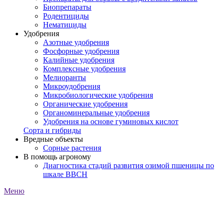
Биопрепараты
Родентициды
Нематициды
Удобрения
Азотные удобрения
Фосфорные удобрения
Калийные удобрения
Комплексные удобрения
Мелиоранты
Микроудобрения
Микробиологические удобрения
Органические удобрения
Органоминеральные удобрения
Удобрения на основе гуминовых кислот
Сорта и гибриды
Вредные объекты
Сорные растения
В помощь агроному
Диагностика стадий развития озимой пшеницы по
шкале ВВСН
Меню