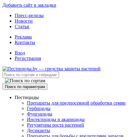
Добавить сайт в закладки
Пресс-релизы
Новости
Статьи
Реклама
Контакты
Вход
Регистрация
Поиск по параметрам
Пестициды
Препараты для предпосевной обработки семян
Гербициды
Фунгициды
Инсектициды и акарициды
Регуляторы роста растений
Десиканты
Препараты для борьбы с вредителями запасов