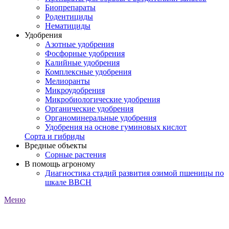
Биопрепараты
Родентициды
Нематициды
Удобрения
Азотные удобрения
Фосфорные удобрения
Калийные удобрения
Комплексные удобрения
Мелиоранты
Микроудобрения
Микробиологические удобрения
Органические удобрения
Органоминеральные удобрения
Удобрения на основе гуминовых кислот
Сорта и гибриды
Вредные объекты
Сорные растения
В помощь агроному
Диагностика стадий развития озимой пшеницы по
шкале ВВСН
Меню