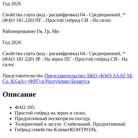
Год
2026
Свойства сорта (код - расшифровка)
04
- Среднеранний, *
(ФАО 181-220)
ПГ
- Простой гибрид
СИ
- На силос
Районирование
Гм, Гр, Мн
Год
2026
Свойства сорта (код - расшифровка)
04
- Среднеранний, *
(ФАО 181-220)
ЗР
- На зерно
ПГ
- Простой гибрид
СИ
- На
силос
Представительство
Представительство АКО «KWS SAAT SE
Co. KGaA» (ФРГ) в Республике Беларусь
Описание
ФАО 185.
Простой гибрид на зерно и силос.
Продуктивный несмотря на погоду.
Толерантный к засухе. Стабильный. Продуктивный.
Гибрид семейства КлиматКОНТРОЛЬ.