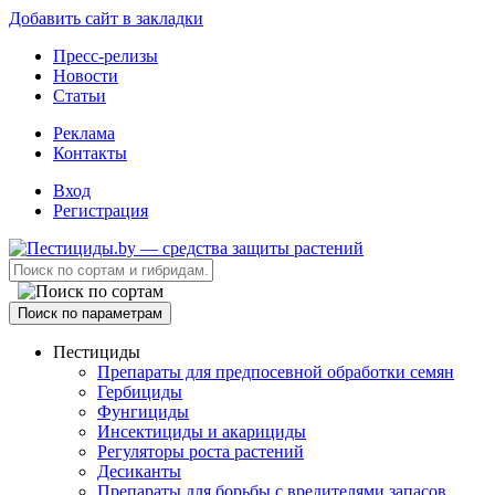
Добавить сайт в закладки
Пресс-релизы
Новости
Статьи
Реклама
Контакты
Вход
Регистрация
Поиск по параметрам
Пестициды
Препараты для предпосевной обработки семян
Гербициды
Фунгициды
Инсектициды и акарициды
Регуляторы роста растений
Десиканты
Препараты для борьбы с вредителями запасов