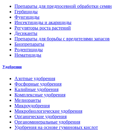
Препараты для предпосевной обработки семян
Гербициды
Фунгициды
Инсектициды и акарициды
Регуляторы роста растений
Десиканты
Препараты для борьбы с вредителями запасов
Биопрепараты
Родентициды
Нематициды
Удобрения
Азотные удобрения
Фосфорные удобрения
Калийные удобрения
Комплексные удобрения
Мелиоранты
Микроудобрения
Микробиологические удобрения
Органические удобрения
Органоминеральные удобрения
Удобрения на основе гуминовых кислот