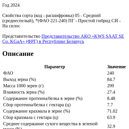
Год
2024
Свойства сорта (код - расшифровка)
05
- Средний
(среднеспелый), *(ФАО 221-240)
ПГ
- Простой гибрид
СИ
-
На силос
Представительство
Представительство АКО «KWS SAAT SE
Co. KGaA» (ФРГ) в Республике Беларусь
Описание
Параметр
Значение
ФАО
240
Выход зерна (%)
84.7
Масса 1000 зерен (г)
299
Влажность зерна (%)
27.4
Содержание протеина/белка в зерне (%)
8.48
Сбор протеина/белка с гектара (ц)
7.7
Содержание крахмала в зерне (%)
71.02
Сбор крахмала с гектара (ц)
63.9
Среднее содержание сухого вещества в зеленой
32.9
массе (%)