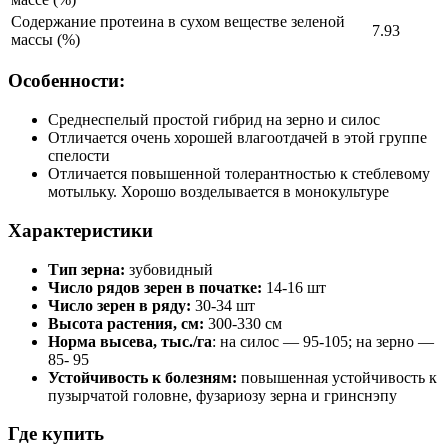
Содержание протеина в сухом веществе зеленой
7.93
массы (%)
Особенности:
Среднеспелый простой гибрид на зерно и силос
Отличается очень хорошей влагоотдачей в этой группе
спелости
Отличается повышенной толерантностью к стеблевому
мотыльку. Хорошо возделывается в монокультуре
Характеристики
Тип зерна:
зубовидный
Число рядов зерен в початке:
14-16 шт
Число зерен в ряду:
30-34 шт
Высота растения, см:
300-330 см
Норма высева, тыс./га
: на силос — 95-105; на зерно —
85- 95
Устойчивость к болезням:
повышенная устойчивость к
пузырчатой головне, фузариозу зерна и гринснэпу
Где купить