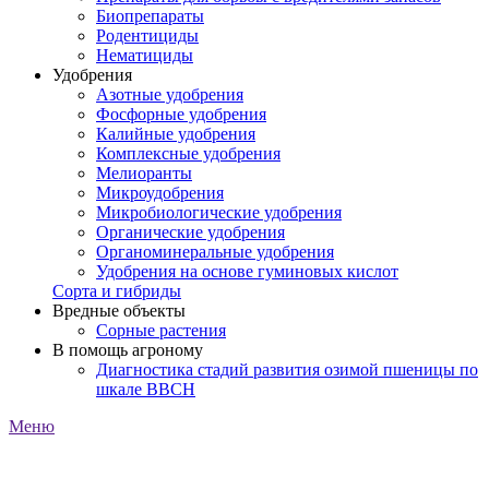
Биопрепараты
Родентициды
Нематициды
Удобрения
Азотные удобрения
Фосфорные удобрения
Калийные удобрения
Комплексные удобрения
Мелиоранты
Микроудобрения
Микробиологические удобрения
Органические удобрения
Органоминеральные удобрения
Удобрения на основе гуминовых кислот
Сорта и гибриды
Вредные объекты
Сорные растения
В помощь агроному
Диагностика стадий развития озимой пшеницы по
шкале ВВСН
Меню