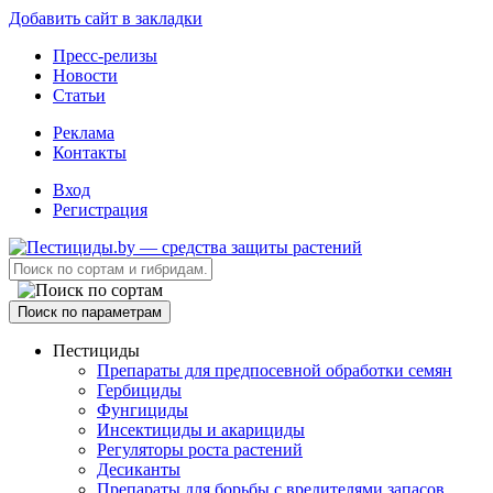
Добавить сайт в закладки
Пресс-релизы
Новости
Статьи
Реклама
Контакты
Вход
Регистрация
Поиск по параметрам
Пестициды
Препараты для предпосевной обработки семян
Гербициды
Фунгициды
Инсектициды и акарициды
Регуляторы роста растений
Десиканты
Препараты для борьбы с вредителями запасов