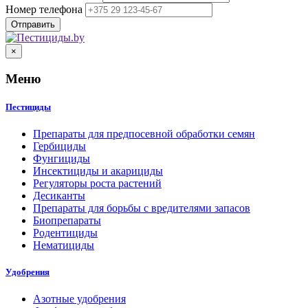
Номер телефона
×
Меню
Пестициды
Препараты для предпосевной обработки семян
Гербициды
Фунгициды
Инсектициды и акарициды
Регуляторы роста растений
Десиканты
Препараты для борьбы с вредителями запасов
Биопрепараты
Родентициды
Нематициды
Удобрения
Азотные удобрения