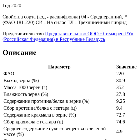
Год
2020
Свойства сорта (код - расшифровка)
04
- Среднеранний, *
(ФАО 181-220)
СИ
- На силос
ТЛ
- Трехлинейный гибрид
Представительство
Представительство ООО «Лимагрен РУ»
(Российская Федерация) в Республике Беларусь
Описание
Параметр
Значение
ФАО
220
Выход зерна (%)
80.9
Масса 1000 зерен (г)
352
Влажность зерна (%)
27.8
Содержание протеина/белка в зерне (%)
9.25
Сбор протеина/белка с гектара (ц)
9.4
Содержание крахмала в зерне (%)
72.7
Сбор крахмала с гектара (ц)
74.6
Среднее содержание сухого вещества в зеленой
4.9
массе (%)