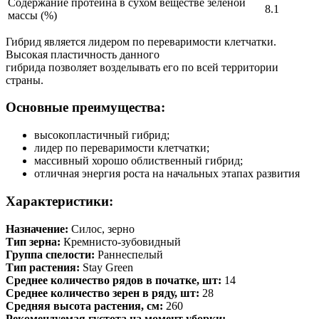
Содержание протеина в сухом веществе зеленой
8.1
массы (%)
Гибрид является лидером по переваримости клетчатки.
Высокая пластичность данного
гибрида позволяет возделывать его по всей территории
страны.
Основные преимущества:
высокопластичный гибрид;
лидер по переваримости клетчатки;
массивный хорошо облиственный гибрид;
отличная энергия роста на начальных этапах развития
Характеристики
:
Назначение:
Силос, зерно
Тип зерна:
Кремнисто-зубовидный
Группа спелости:
Раннеспелый
Тип растения:
Stay Green
Среднее количество рядов в початке, шт:
14
Среднее количество зерен в ряду, шт:
28
Средняя высота растения, см:
260
Рекомендуемая густота на момент уборки: