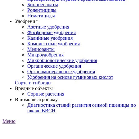
Биопрепараты
Родентициды
Нематициды
Удобрения
Азотные удобрения
Фосфорные удобрения
Калийные удобрения
Комплексные удобрения
Мелиоранты
Микроудобрения
Микробиологические удобрения
Органические удобрения
Органоминеральные удобрения
Удобрения на основе гуминовых кислот
Сорта и гибриды
Вредные объекты
Сорные растения
В помощь агроному
Диагностика стадий развития озимой пшеницы по
шкале ВВСН
Меню