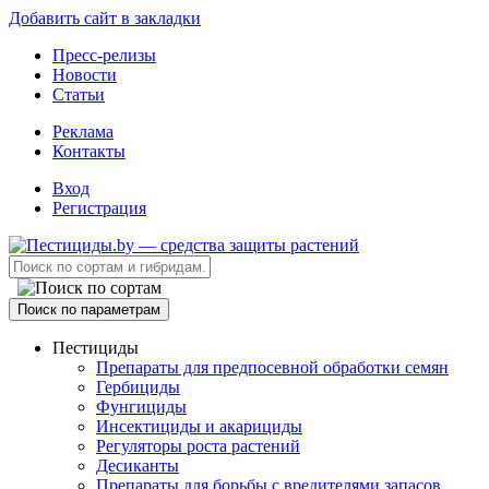
Добавить сайт в закладки
Пресс-релизы
Новости
Статьи
Реклама
Контакты
Вход
Регистрация
Поиск по параметрам
Пестициды
Препараты для предпосевной обработки семян
Гербициды
Фунгициды
Инсектициды и акарициды
Регуляторы роста растений
Десиканты
Препараты для борьбы с вредителями запасов