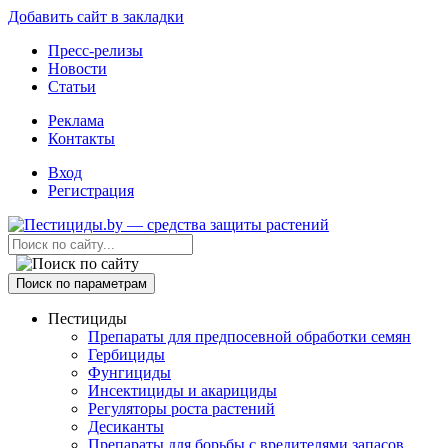
Добавить сайт в закладки
Пресс-релизы
Новости
Статьи
Реклама
Контакты
Вход
Регистрация
Поиск по параметрам
Пестициды
Препараты для предпосевной обработки семян
Гербициды
Фунгициды
Инсектициды и акарициды
Регуляторы роста растений
Десиканты
Препараты для борьбы с вредителями запасов