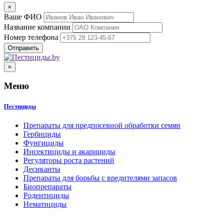
×
Ваше ФИО
Название компании
Номер телефона
×
Меню
Пестициды
Препараты для предпосевной обработки семян
Гербициды
Фунгициды
Инсектициды и акарициды
Регуляторы роста растений
Десиканты
Препараты для борьбы с вредителями запасов
Биопрепараты
Родентициды
Нематициды