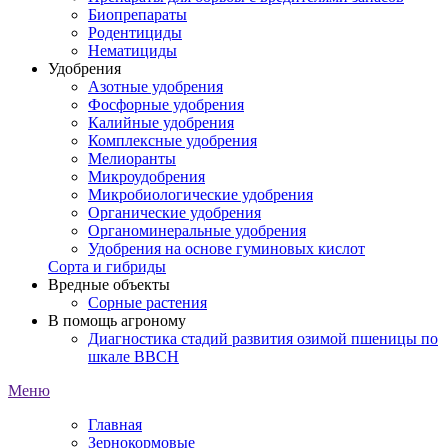
Биопрепараты
Родентициды
Нематициды
Удобрения
Азотные удобрения
Фосфорные удобрения
Калийные удобрения
Комплексные удобрения
Мелиоранты
Микроудобрения
Микробиологические удобрения
Органические удобрения
Органоминеральные удобрения
Удобрения на основе гуминовых кислот
Сорта и гибриды
Вредные объекты
Сорные растения
В помощь агроному
Диагностика стадий развития озимой пшеницы по
шкале ВВСН
Меню
Главная
Зернокормовые