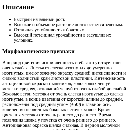
Описание
Быстрый начальный рост.
Высокое и объемное растение долго остается зеленым.
Отличная устойчивость к болезням.
Высокий потенциал урожайности в засушливых
условиях.
Морфологические признаки
В период цветения искривленность стебля отсутствует или
очень слабая. Листья от слегка изогнутых до умеренно
изогнутых, имеют зеленую окраску средней интенсивности и
сильно волнистый край листовой пластинки. Интенсивность
антоциановой окраски пыльников, колосковых чешуй
метелки средняя, оснований чешуй от очень слабой до слабой.
Боковые ветви метелки от очень слегка изогнутые до слегка
изогнутые, в конце цветения от короткой длины до средней,
расположены под средним углом (±50 ͦ) к главной оси,
количество первичных боковых веточек малое. Время
цветения метелки от очень раннего до раннего. Время
появления шелка у початка от очень раннего до раннего.
Антоциановая окраска шелка сильная. В период молочной