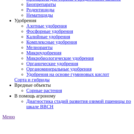
Биопрепараты
Родентициды
Нематициды
Удобрения
Азотные удобрения
Фосфорные удобрения
Калийные удобрения
Комплексные удобрения
Мелиоранты
Микроудобрения
Микробиологические удобрения
Органические удобрения
Органоминеральные удобрения
Удобрения на основе гуминовых кислот
Сорта и гибриды
Вредные объекты
Сорные растения
В помощь агроному
Диагностика стадий развития озимой пшеницы по
шкале ВВСН
Меню