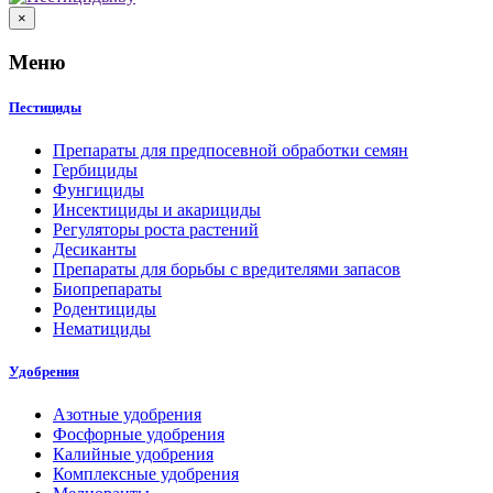
×
Меню
Пестициды
Препараты для предпосевной обработки семян
Гербициды
Фунгициды
Инсектициды и акарициды
Регуляторы роста растений
Десиканты
Препараты для борьбы с вредителями запасов
Биопрепараты
Родентициды
Нематициды
Удобрения
Азотные удобрения
Фосфорные удобрения
Калийные удобрения
Комплексные удобрения