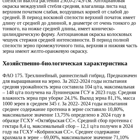
спелости высота растений 250,0-274,9 см. Антоциановая
окраска междоузлий стебля средняя, влагалища листа над
верхним початком слабая, воздушных корней от слабой до
средней. В период восковой спелости верхний початок имеет
длину от средней до длинной, в диаметре от очень тонкого до
тонкого, на ножке средней длины, имеет коническо-
цилиндрическую форму. Антоциановая окраска колосковых
чешуек стержня средней интенсивности. В период полной
спелости зерно промежуточного типа, верхняя и нижняя часть
зерна имеют желто-оранжевую окраску.
Хозяйственно-биологическая характеристика
ФАО 175. Трехлинейный, раннеспелый гибрид. Предназначен
для выращивания на зерно. За 2022-2024 годы испытания
средняя урожайность зерна составила 104 ц/га, максимальная
– 148 ц/га получена на Лунинецком ГСУ в 2023 году. Средняя
влажность зерна при уборке 24,1%. Выход зерна 81,1%, масса
1000 зерен в среднем 345 г. За 2022- 2024 годы испытания
среднее содержание протеина в зерне составило 10,80%,
максимальное значение 13,75% определено в 2024 году в
образце ГСХУ «Октябрьская СС». Средний сбор протеина с
гектара 8,4 ц, максимальный сбор – 12,1 ц/га получен в 2024
году на ГСХУ «Кобринская СС». Среднее содержание
крахмала в зерне – 69,00%, максимальное значение 71,10%