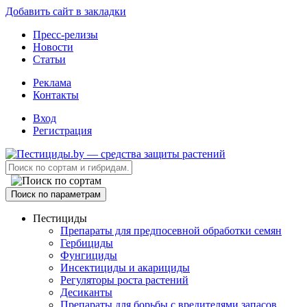
Добавить сайт в закладки
Пресс-релизы
Новости
Статьи
Реклама
Контакты
Вход
Регистрация
Поиск по параметрам
Пестициды
Препараты для предпосевной обработки семян
Гербициды
Фунгициды
Инсектициды и акарициды
Регуляторы роста растений
Десиканты
Препараты для борьбы с вредителями запасов