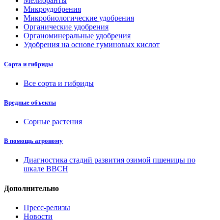
Мелиоранты
Микроудобрения
Микробиологические удобрения
Органические удобрения
Органоминеральные удобрения
Удобрения на основе гуминовых кислот
Сорта и гибриды
Все сорта и гибриды
Вредные объекты
Сорные растения
В помощь агроному
Диагностика стадий развития озимой пшеницы по
шкале ВВСН
Дополнительно
Пресс-релизы
Новости