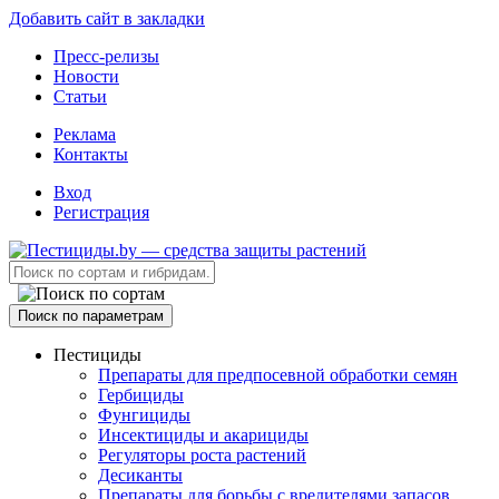
Добавить сайт в закладки
Пресс-релизы
Новости
Статьи
Реклама
Контакты
Вход
Регистрация
Поиск по параметрам
Пестициды
Препараты для предпосевной обработки семян
Гербициды
Фунгициды
Инсектициды и акарициды
Регуляторы роста растений
Десиканты
Препараты для борьбы с вредителями запасов