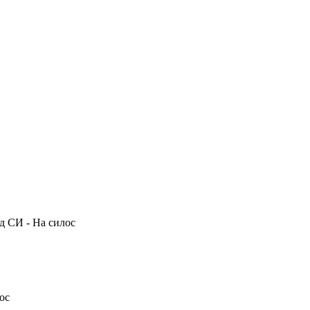
д
СИ
- На силос
ос