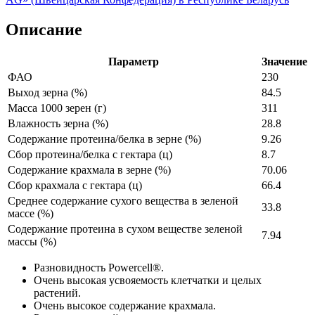
Описание
Параметр
Значение
ФАО
230
Выход зерна (%)
84.5
Масса 1000 зерен (г)
311
Влажность зерна (%)
28.8
Содержание протеина/белка в зерне (%)
9.26
Сбор протеина/белка с гектара (ц)
8.7
Содержание крахмала в зерне (%)
70.06
Сбор крахмала с гектара (ц)
66.4
Среднее содержание сухого вещества в зеленой
33.8
массе (%)
Содержание протеина в сухом веществе зеленой
7.94
массы (%)
Разновидность Powercell®.
Очень высокая усвояемость клетчатки и целых
растений.
Очень высокое содержание крахмала.