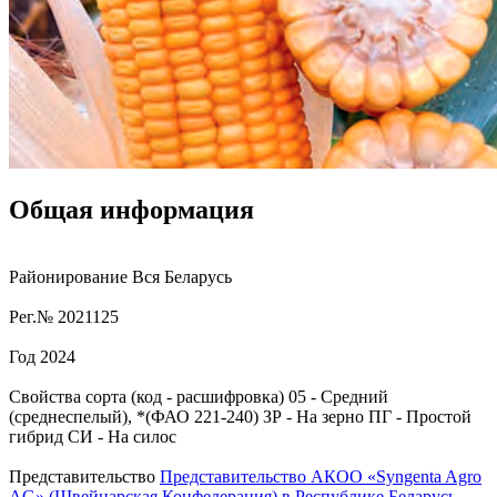
Общая информация
Районирование
Вся Беларусь
Рег.№
2021125
Год
2024
Свойства сорта (код - расшифровка)
05
- Средний
(среднеспелый), *(ФАО 221-240)
ЗР
- На зерно
ПГ
- Простой
гибрид
СИ
- На силос
Представительство
Представительство АКОО «Syngenta Agro
AG» (Швейцарская Конфедерация) в Республике Беларусь