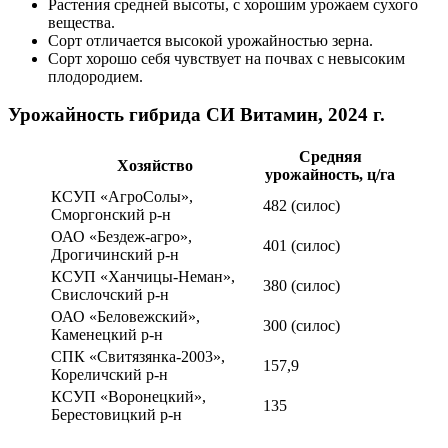
Растения средней высоты, с хорошим урожаем сухого
вещества.
Сорт отличается высокой урожайностью зерна.
Сорт хорошо себя чувствует на почвах с невысоким
плодородием.
Урожайность гибрида СИ Витамин, 2024 г.
Средняя
Хозяйство
урожайность, ц/га
КСУП «АгроСолы»,
482 (силос)
Сморгонский р-н
ОАО «Бездеж-агро»,
401 (силос)
Дрогичинский р-н
КСУП «Ханчицы-Неман»,
380 (силос)
Свислочский р-н
ОАО «Беловежский»,
300 (силос)
Каменецкий р-н
СПК «Свитязянка-2003»,
157,9
Кореличский р-н
КСУП «Воронецкий»,
135
Берестовицкий р-н