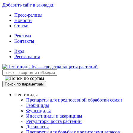
Добавить сайт в закладки
Пресс-релизы
Новости
Статьи
Реклама
Контакты
Вход
Регистрация
Поиск по параметрам
Пестициды
Препараты для предпосевной обработки семян
Гербициды
Фунгициды
Инсектициды и акарициды
Регуляторы роста растений
Десиканты
Препараты для борьбы с вредителями запасов