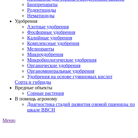
Биопрепараты
Родентициды
Нематициды
Удобрения
Азотные удобрения
Фосфорные удобрения
Калийные удобрения
Комплексные удобрения
Мелиоранты
Микроудобрения
Микробиологические удобрения
Органические удобрения
Органоминеральные удобрения
Удобрения на основе гуминовых кислот
Сорта и гибриды
Вредные объекты
Сорные растения
В помощь агроному
Диагностика стадий развития озимой пшеницы по
шкале ВВСН
Меню