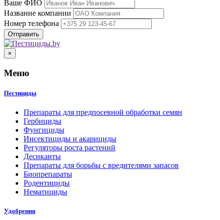
Ваше ФИО
Название компании
Номер телефона
×
Меню
Пестициды
Препараты для предпосевной обработки семян
Гербициды
Фунгициды
Инсектициды и акарициды
Регуляторы роста растений
Десиканты
Препараты для борьбы с вредителями запасов
Биопрепараты
Родентициды
Нематициды
Удобрения