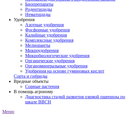
Биопрепараты
Родентициды
Нематициды
Удобрения
Азотные удобрения
Фосфорные удобрения
Калийные удобрения
Комплексные удобрения
Мелиоранты
Микроудобрения
Микробиологические удобрения
Органические удобрения
Органоминеральные удобрения
Удобрения на основе гуминовых кислот
Сорта и гибриды
Вредные объекты
Сорные растения
В помощь агроному
Диагностика стадий развития озимой пшеницы по
шкале ВВСН
Меню