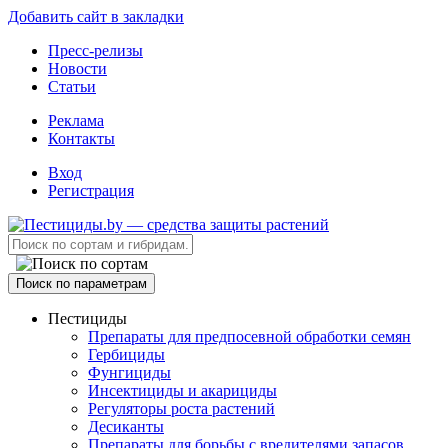
Добавить сайт в закладки
Пресс-релизы
Новости
Статьи
Реклама
Контакты
Вход
Регистрация
Поиск по параметрам
Пестициды
Препараты для предпосевной обработки семян
Гербициды
Фунгициды
Инсектициды и акарициды
Регуляторы роста растений
Десиканты
Препараты для борьбы с вредителями запасов