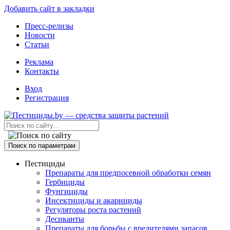
Добавить сайт в закладки
Пресс-релизы
Новости
Статьи
Реклама
Контакты
Вход
Регистрация
Поиск по параметрам
Пестициды
Препараты для предпосевной обработки семян
Гербициды
Фунгициды
Инсектициды и акарициды
Регуляторы роста растений
Десиканты
Препараты для борьбы с вредителями запасов