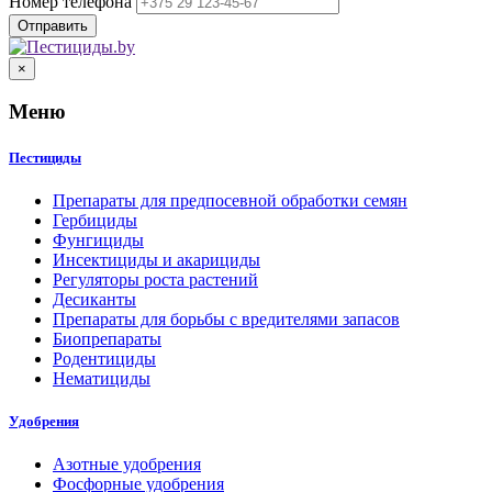
Номер телефона
×
Меню
Пестициды
Препараты для предпосевной обработки семян
Гербициды
Фунгициды
Инсектициды и акарициды
Регуляторы роста растений
Десиканты
Препараты для борьбы с вредителями запасов
Биопрепараты
Родентициды
Нематициды
Удобрения
Азотные удобрения
Фосфорные удобрения