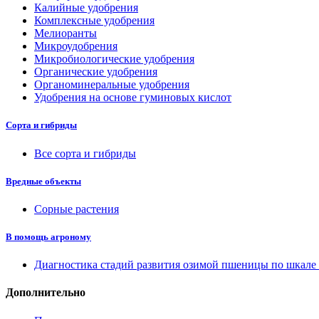
Калийные удобрения
Комплексные удобрения
Мелиоранты
Микроудобрения
Микробиологические удобрения
Органические удобрения
Органоминеральные удобрения
Удобрения на основе гуминовых кислот
Сорта и гибриды
Все сорта и гибриды
Вредные объекты
Сорные растения
В помощь агроному
Диагностика стадий развития озимой пшеницы по шкал
Дополнительно