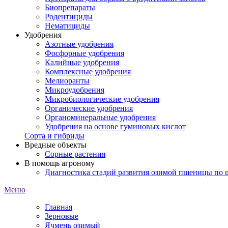
Биопрепараты
Родентициды
Нематициды
Удобрения
Азотные удобрения
Фосфорные удобрения
Калийные удобрения
Комплексные удобрения
Мелиоранты
Микроудобрения
Микробиологические удобрения
Органические удобрения
Органоминеральные удобрения
Удобрения на основе гуминовых кислот
Сорта и гибриды
Вредные объекты
Сорные растения
В помощь агроному
Диагностика стадий развития озимой пшеницы по
Меню
Главная
Зерновые
Ячмень озимый