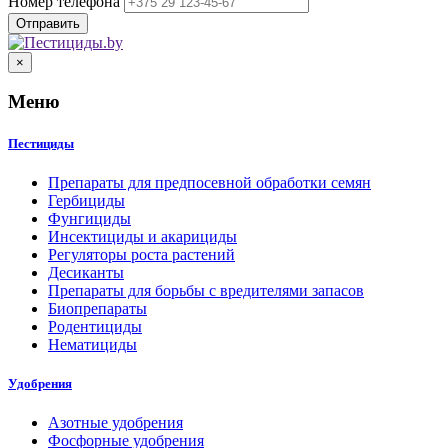
Номер телефона
×
Меню
Пестициды
Препараты для предпосевной обработки семян
Гербициды
Фунгициды
Инсектициды и акарициды
Регуляторы роста растений
Десиканты
Препараты для борьбы с вредителями запасов
Биопрепараты
Родентициды
Нематициды
Удобрения
Азотные удобрения
Фосфорные удобрения