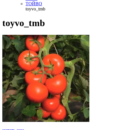
ТОЙВО
toyvo_tmb
toyvo_tmb