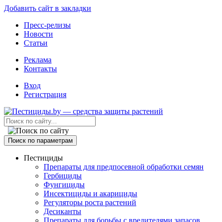
Добавить сайт в закладки
Пресс-релизы
Новости
Статьи
Реклама
Контакты
Вход
Регистрация
Поиск по параметрам
Пестициды
Препараты для предпосевной обработки семян
Гербициды
Фунгициды
Инсектициды и акарициды
Регуляторы роста растений
Десиканты
Препараты для борьбы с вредителями запасов