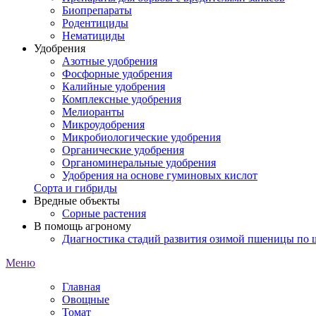
Биопрепараты
Родентициды
Нематициды
Удобрения
Азотные удобрения
Фосфорные удобрения
Калийные удобрения
Комплексные удобрения
Мелиоранты
Микроудобрения
Микробиологические удобрения
Органические удобрения
Органоминеральные удобрения
Удобрения на основе гуминовых кислот
Сорта и гибриды
Вредные объекты
Сорные растения
В помощь агроному
Диагностика стадий развития озимой пшеницы по
Меню
Главная
Овощные
Томат