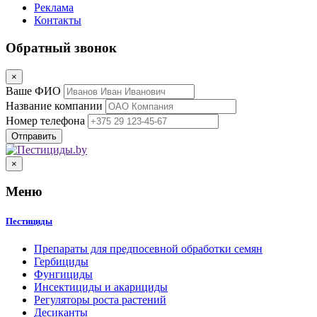
Реклама
Контакты
Обратный звонок
×
Ваше ФИО
Название компании
Номер телефона
×
Меню
Пестициды
Препараты для предпосевной обработки семян
Гербициды
Фунгициды
Инсектициды и акарициды
Регуляторы роста растений
Десиканты