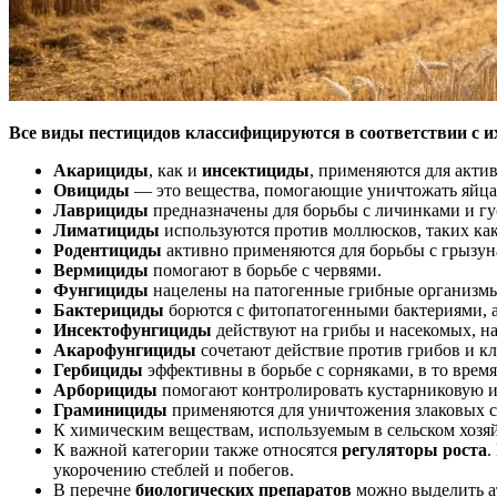
Все виды пестицидов классифицируются в соответствии с и
Акарициды
, как и
инсектициды
, применяются для акти
Овициды
— это вещества, помогающие уничтожать яйца
Лаврициды
предназначены для борьбы с личинками и г
Лиматициды
используются против моллюсков, таких ка
Родентициды
активно применяются для борьбы с грызу
Вермициды
помогают в борьбе с червями.
Фунгициды
нацелены на патогенные грибные организм
Бактерициды
борются с фитопатогенными бактериями, 
Инсектофунгициды
действуют на грибы и насекомых, н
Акарофунгициды
сочетают действие против грибов и к
Гербициды
эффективны в борьбе с сорняками, в то врем
Арборициды
помогают контролировать кустарниковую и
Граминициды
применяются для уничтожения злаковых 
К химическим веществам, используемым в сельском хозяй
К важной категории также относятся
регуляторы роста
.
укорочению стеблей и побегов.
В перечне
биологических препаратов
можно выделить а