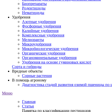
Биопрепараты
Родентициды
Нематициды
Удобрения
Азотные удобрения
Фосфорные удобрения
Калийные удобрения
Комплексные удобрения
Мелиоранты
Микроудобрения
Микробиологические удобрения
Органические удобрения
Органоминеральные удобрения
Удобрения на основе гуминовых кислот
Сорта и гибриды
Вредные объекты
Сорные растения
В помощь агроному
Диагностика стадий развития озимой пшеницы по
Меню
Главная
Статьи
Памятка по классификации пестицидов