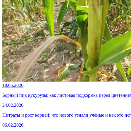
18.05.2026
Борный пик кукурузы: как листовая подкормка перед цветением
24.02.2026
Нитраты и рост корней: что нового узнали учёные и как это ис
06.02.2026