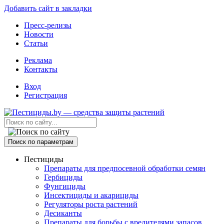
Добавить сайт в закладки
Пресс-релизы
Новости
Статьи
Реклама
Контакты
Вход
Регистрация
Поиск по параметрам
Пестициды
Препараты для предпосевной обработки семян
Гербициды
Фунгициды
Инсектициды и акарициды
Регуляторы роста растений
Десиканты
Препараты для борьбы с вредителями запасов