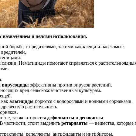
х назначением и целями использования.
вной борьбы с вредителями, такими как клещи и насекомые.
 вредителей.
усеницами.
к слизни. Нематициды помогают справляться с растительноядн
нами.
ы.
а
вирусоциды
эффективны против вирусов растений.
аносящих вред сельскохозяйственным культурам.
лещей.
я как
альгициды
борются с водорослями и водными сорняками.
 древесную растительность.
сорняков.
стве, также относятся
дефолианты
и
десиканты
.
 В частности, стоит выделить
ретарданты
— вещества, которые з
ттрактанты, репелленты, антифиданты и ингибиторы.