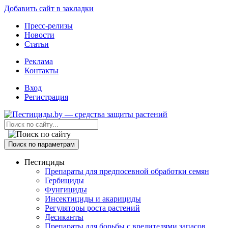
Добавить сайт в закладки
Пресс-релизы
Новости
Статьи
Реклама
Контакты
Вход
Регистрация
Поиск по параметрам
Пестициды
Препараты для предпосевной обработки семян
Гербициды
Фунгициды
Инсектициды и акарициды
Регуляторы роста растений
Десиканты
Препараты для борьбы с вредителями запасов