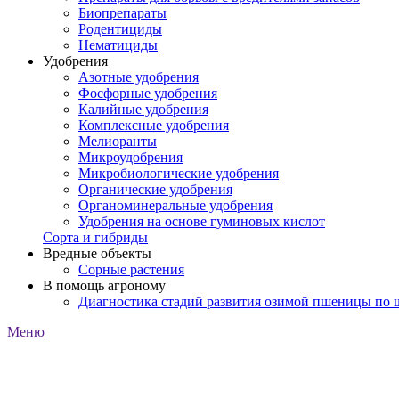
Биопрепараты
Родентициды
Нематициды
Удобрения
Азотные удобрения
Фосфорные удобрения
Калийные удобрения
Комплексные удобрения
Мелиоранты
Микроудобрения
Микробиологические удобрения
Органические удобрения
Органоминеральные удобрения
Удобрения на основе гуминовых кислот
Сорта и гибриды
Вредные объекты
Сорные растения
В помощь агроному
Диагностика стадий развития озимой пшеницы по
Меню