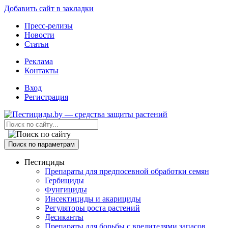
Добавить сайт в закладки
Пресс-релизы
Новости
Статьи
Реклама
Контакты
Вход
Регистрация
Поиск по параметрам
Пестициды
Препараты для предпосевной обработки семян
Гербициды
Фунгициды
Инсектициды и акарициды
Регуляторы роста растений
Десиканты
Препараты для борьбы с вредителями запасов