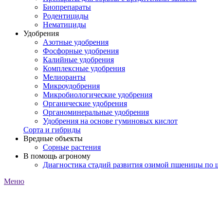
Биопрепараты
Родентициды
Нематициды
Удобрения
Азотные удобрения
Фосфорные удобрения
Калийные удобрения
Комплексные удобрения
Мелиоранты
Микроудобрения
Микробиологические удобрения
Органические удобрения
Органоминеральные удобрения
Удобрения на основе гуминовых кислот
Сорта и гибриды
Вредные объекты
Сорные растения
В помощь агроному
Диагностика стадий развития озимой пшеницы по
Меню