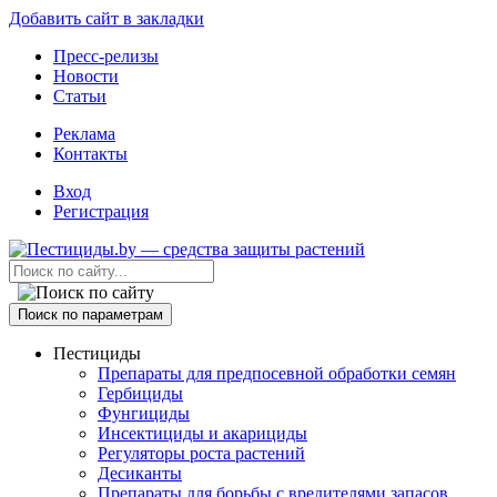
Добавить сайт в закладки
Пресс-релизы
Новости
Статьи
Реклама
Контакты
Вход
Регистрация
Поиск по параметрам
Пестициды
Препараты для предпосевной обработки семян
Гербициды
Фунгициды
Инсектициды и акарициды
Регуляторы роста растений
Десиканты
Препараты для борьбы с вредителями запасов