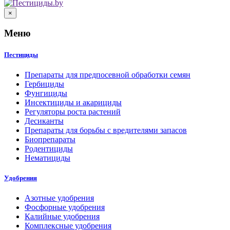
×
Меню
Пестициды
Препараты для предпосевной обработки семян
Гербициды
Фунгициды
Инсектициды и акарициды
Регуляторы роста растений
Десиканты
Препараты для борьбы с вредителями запасов
Биопрепараты
Родентициды
Нематициды
Удобрения
Азотные удобрения
Фосфорные удобрения
Калийные удобрения
Комплексные удобрения