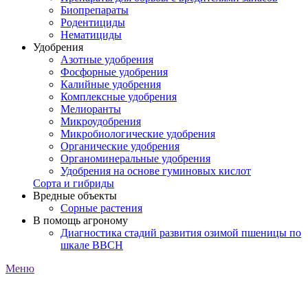
Биопрепараты
Родентициды
Нематициды
Удобрения
Азотные удобрения
Фосфорные удобрения
Калийные удобрения
Комплексные удобрения
Мелиоранты
Микроудобрения
Микробиологические удобрения
Органические удобрения
Органоминеральные удобрения
Удобрения на основе гуминовых кислот
Сорта и гибриды
Вредные объекты
Сорные растения
В помощь агроному
Диагностика стадий развития озимой пшеницы по
шкале ВВСН
Меню