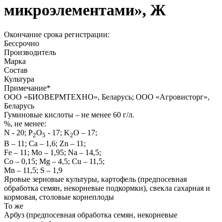
микроэлементами», Ж
Окончание срока регистрации:
Бессрочно
Производитель
Марка
Состав
Культура
Примечание
*
ООО «БИОВЕРМТЕХНО», Беларусь; ООО «Агровисторг»,
Беларусь
Гуминовые кислоты – не менее 60 г/л.
%, не менее:
N - 20; P
O
- 17; K
O – 17;
2
5
2
В – 11; Са – 1,6; Zn – 11;
Fe – 11; Mo – 1,95; Na – 14,5;
Co – 0,15; Mg – 4,5; Cu – 11,5;
Mn – 11,5; S – 1,9
Яровые зерновые культуры, картофель (предпосевная
обработка семян, некорневые подкормки), свекла сахарная и
кормовая, столовые корнеплоды
То же
Арбуз (предпосевная обработка семян, некорневые