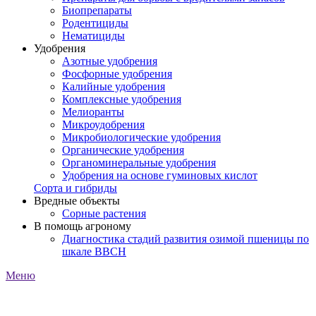
Биопрепараты
Родентициды
Нематициды
Удобрения
Азотные удобрения
Фосфорные удобрения
Калийные удобрения
Комплексные удобрения
Мелиоранты
Микроудобрения
Микробиологические удобрения
Органические удобрения
Органоминеральные удобрения
Удобрения на основе гуминовых кислот
Сорта и гибриды
Вредные объекты
Сорные растения
В помощь агроному
Диагностика стадий развития озимой пшеницы по
шкале ВВСН
Меню