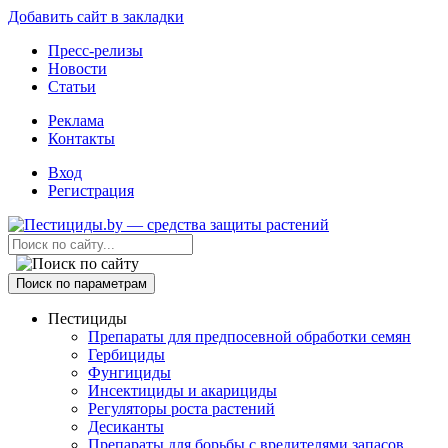
Добавить сайт в закладки
Пресс-релизы
Новости
Статьи
Реклама
Контакты
Вход
Регистрация
Поиск по параметрам
Пестициды
Препараты для предпосевной обработки семян
Гербициды
Фунгициды
Инсектициды и акарициды
Регуляторы роста растений
Десиканты
Препараты для борьбы с вредителями запасов