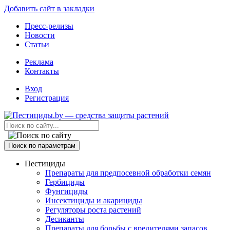
Добавить сайт в закладки
Пресс-релизы
Новости
Статьи
Реклама
Контакты
Вход
Регистрация
Поиск по параметрам
Пестициды
Препараты для предпосевной обработки семян
Гербициды
Фунгициды
Инсектициды и акарициды
Регуляторы роста растений
Десиканты
Препараты для борьбы с вредителями запасов