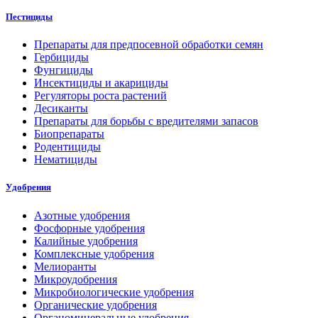
Пестициды
Препараты для предпосевной обработки семян
Гербициды
Фунгициды
Инсектициды и акарициды
Регуляторы роста растений
Десиканты
Препараты для борьбы с вредителями запасов
Биопрепараты
Родентициды
Нематициды
Удобрения
Азотные удобрения
Фосфорные удобрения
Калийные удобрения
Комплексные удобрения
Мелиоранты
Микроудобрения
Микробиологические удобрения
Органические удобрения
Органоминеральные удобрения