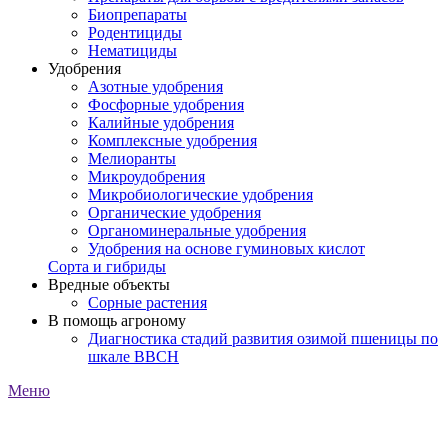
Биопрепараты
Родентициды
Нематициды
Удобрения
Азотные удобрения
Фосфорные удобрения
Калийные удобрения
Комплексные удобрения
Мелиоранты
Микроудобрения
Микробиологические удобрения
Органические удобрения
Органоминеральные удобрения
Удобрения на основе гуминовых кислот
Сорта и гибриды
Вредные объекты
Сорные растения
В помощь агроному
Диагностика стадий развития озимой пшеницы по
шкале ВВСН
Меню