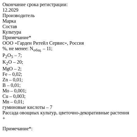
Окончание срока регистрации:
12.2029
Производитель
Марка
Состав
Культура
Примечание
*
ООО «Гарден Ритейл Сервис», Россия
%, не менее: N
– 11;
общ.
P
O
– 7;
2
5
K
O – 20;
2
MgO – 2;
Fe – 0,02;
Zn – 0,01;
B – 0,01;
Mo – 0,001;
Cu – 0,003;
Mn – 0,01;
гуминовые кислоты – 7
Рассада овощных культур, цветочно-декоративные растения
+
Примечание*: