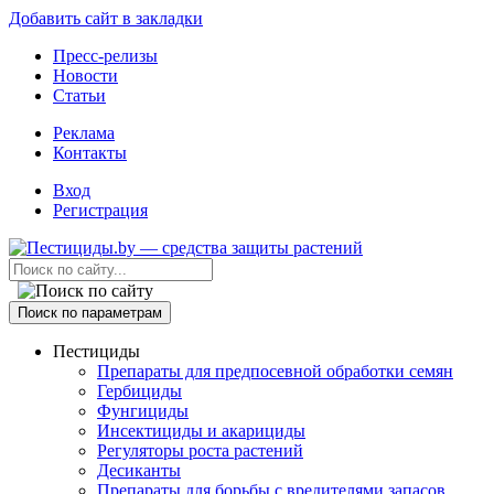
Добавить сайт в закладки
Пресс-релизы
Новости
Статьи
Реклама
Контакты
Вход
Регистрация
Поиск по параметрам
Пестициды
Препараты для предпосевной обработки семян
Гербициды
Фунгициды
Инсектициды и акарициды
Регуляторы роста растений
Десиканты
Препараты для борьбы с вредителями запасов