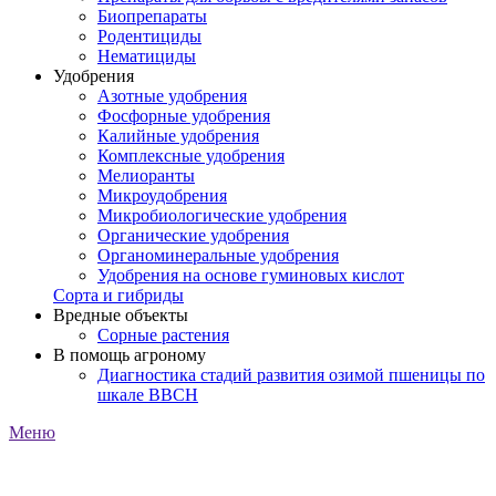
Биопрепараты
Родентициды
Нематициды
Удобрения
Азотные удобрения
Фосфорные удобрения
Калийные удобрения
Комплексные удобрения
Мелиоранты
Микроудобрения
Микробиологические удобрения
Органические удобрения
Органоминеральные удобрения
Удобрения на основе гуминовых кислот
Сорта и гибриды
Вредные объекты
Сорные растения
В помощь агроному
Диагностика стадий развития озимой пшеницы по
шкале ВВСН
Меню