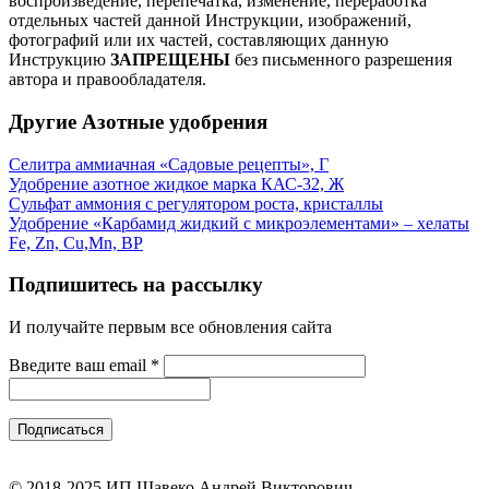
воспроизведение, перепечатка, изменение, переработка
отдельных частей данной Инструкции, изображений,
фотографий или их частей, составляющих данную
Инструкцию
ЗАПРЕЩЕНЫ
без письменного разрешения
автора и правообладателя.
Другие Азотные удобрения
Селитра аммиачная «Садовые рецепты», Г
Удобрение азотное жидкое марка КАС-32, Ж
Сульфат аммония с регулятором роста, кристаллы
Удобрение «Карбамид жидкий с микроэлементами» – хелаты
Fe, Zn, Cu,Mn, ВР
Подпишитесь на рассылку
И получайте первым все обновления сайта
Введите ваш email
*
© 2018-2025 ИП Шавеко Андрей Викторович