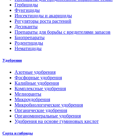
Гербициды
Фунгициды
Инсектициды и акарициды
Регуляторы роста растений
Десиканты
Препараты для борьбы с вредителями запасов
Биопрепараты
Родентициды
Нематициды
Удобрения
Азотные удобрения
Фосфорные удобрения
Калийные удобрения
Комплексные удобрения
Мелиоранты
Микроудобрения
Микробиологические удобрения
Органические удобрения
Органоминеральные удобрения
Удобрения на основе гуминовых кислот
Сорта и гибриды