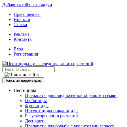
Добавить сайт в закладки
Пресс-релизы
Новости
Статьи
Реклама
Контакты
Вход
Регистрация
Поиск по параметрам
Пестициды
Препараты для предпосевной обработки семян
Гербициды
Фунгициды
Инсектициды и акарициды
Регуляторы роста растений
Десиканты
Препараты для борьбы с вредителями запасов