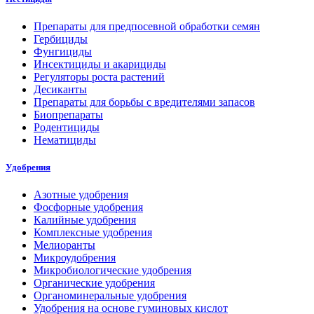
Препараты для предпосевной обработки семян
Гербициды
Фунгициды
Инсектициды и акарициды
Регуляторы роста растений
Десиканты
Препараты для борьбы с вредителями запасов
Биопрепараты
Родентициды
Нематициды
Удобрения
Азотные удобрения
Фосфорные удобрения
Калийные удобрения
Комплексные удобрения
Мелиоранты
Микроудобрения
Микробиологические удобрения
Органические удобрения
Органоминеральные удобрения
Удобрения на основе гуминовых кислот