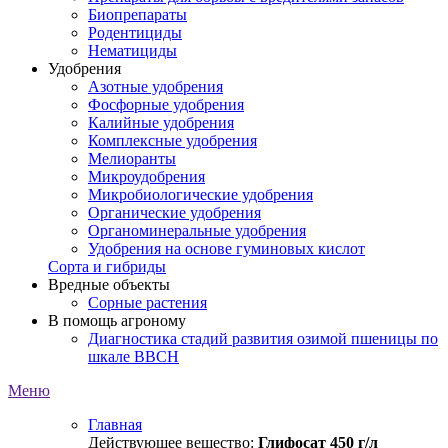
Биопрепараты
Родентициды
Нематициды
Удобрения
Азотные удобрения
Фосфорные удобрения
Калийные удобрения
Комплексные удобрения
Мелиоранты
Микроудобрения
Микробиологические удобрения
Органические удобрения
Органоминеральные удобрения
Удобрения на основе гуминовых кислот
Сорта и гибриды
Вредные объекты
Сорные растения
В помощь агроному
Диагностика стадий развития озимой пшеницы по
шкале ВВСН
Меню
Главная
Действующее вещество:
Глифосат 450 г/л