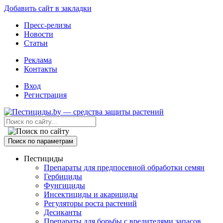
Добавить сайт в закладки
Пресс-релизы
Новости
Статьи
Реклама
Контакты
Вход
Регистрация
Поиск по параметрам
Пестициды
Препараты для предпосевной обработки семян
Гербициды
Фунгициды
Инсектициды и акарициды
Регуляторы роста растений
Десиканты
Препараты для борьбы с вредителями запасов