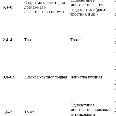
Однолетние и
Открытая коллекторно-
многолетние, в т.ч.
6,4–8
дренажная и
гидрофитные (рогоз,
оросительная системы
тростник и др.)
2,4–4
То же
То же
0,8–0,9
Клюква крупноплодная
Лапчатка гусиная
Однолетние и
многолетние злаковые,
1,6–2
То же
ситниковые и