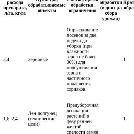
расхода
обработки
Крат
обрабатываемые
обработки,
препарата,
(в днях до
обра
объекты
ограничения
л/га, кг/га
сбора
урожая)
Опрыскивание
посевов за две
недели до
уборки (при
влажности
зерна не более
2,4
Зерновые
1
30%) для
подсушивания
зерна и
частичного
подавления
сорняков
Предуборочная
десикация
Лен-долгунец
растений в
1,6–2,4
(технические
1
фазу ранней
цели)
желтой
спелости семян