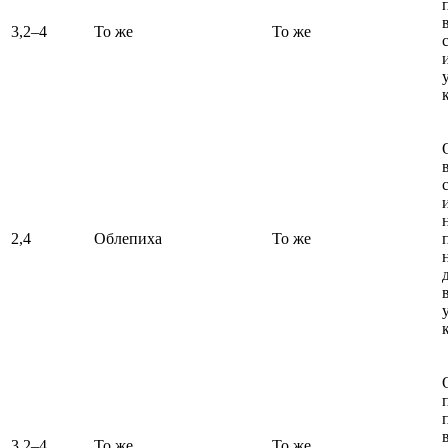
3,2–4
То же
То же
2,4
Облепиха
То же
3,2–4
То же
То же