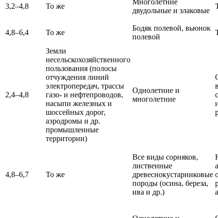
Многолетние
3,2–4,8
То же
двудольные и злаковые
Бодяк полевой, вьюнок
4,8–6,4
То же
полевой
Земли
несельскохозяйственного
пользования (полосы
отчуждения линий
электропередач, трассы
Однолетние и
2,4–4,8
газо- и нефтепроводов,
многолетние
насыпи железных и
шоссейных дорог,
аэродромы и др.
промышленные
территории)
Все виды сорняков,
лиственные
4,8–6,7
То же
древеснокустарниковые
породы (осина, береза,
ива и др.)