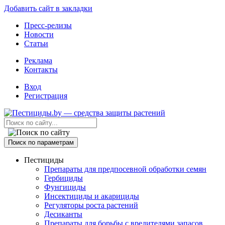
Добавить сайт в закладки
Пресс-релизы
Новости
Статьи
Реклама
Контакты
Вход
Регистрация
Поиск по параметрам
Пестициды
Препараты для предпосевной обработки семян
Гербициды
Фунгициды
Инсектициды и акарициды
Регуляторы роста растений
Десиканты
Препараты для борьбы с вредителями запасов