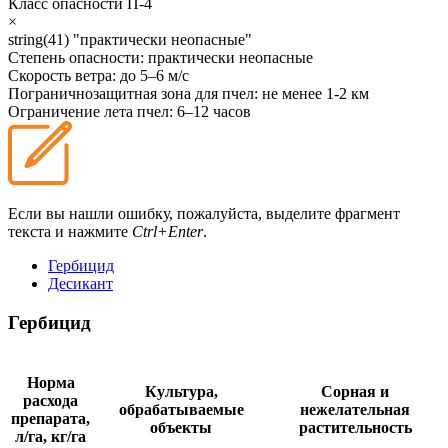
Класс опасности
П-4
×
string(41) "практически неопасные"
Степень опасности:
практически неопасные
Скорость ветра:
до 5–6 м/с
Пограничнозащитная зона для пчел:
не менее 1-2 км
Ограничение лета пчел:
6–12 часов
Если вы нашли ошибку, пожалуйста, выделите фрагмент
текста и нажмите
Ctrl+Enter
.
Гербицид
Десикант
Гербицид
Норма
Культура,
Сорная и
расхода
обрабатываемые
нежелательная
препарата,
объекты
растительность
л/га, кг/га