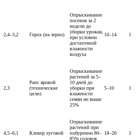
Опрыскивание
посевов за 2
недели до
уборки урожая,
2,4–3,2
Горох (на зерно)
10–14
1
при условии
достаточной
влажности
воздуха
Опрыскивание
растений за 5–
Рапс яровой
10 дней до
2,3
(технические
уборки при
5–10
1
цели)
влажности
семян не выше
25%
Опрыскивание
растений при
4,5–6,1
Клевер луговой
побурении 80–
18–20
1
85% головок