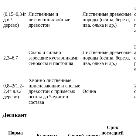
(0,15–0,34г
Лиственные и
Лиственные древесные
д.в./
лиственно-хвойные
породы (осина, береза,
дерево)
древостои
ива, ольха и др.)
Слабо и сильно
Лиственные древесные
2,3–6,7
заросшие кустарниками
породы (осина, береза,
сенокосы и пастбища
ива, ольха и др.)
Хвойно-лиственные
0,8–2(1,2–
приспевающие и спелые
2,4г д.в./
древостои с примесью
Осина
дерево)
осины до 5 единиц
состава
Десикант
Срок
Норма
последней
Культура,
Способ, время