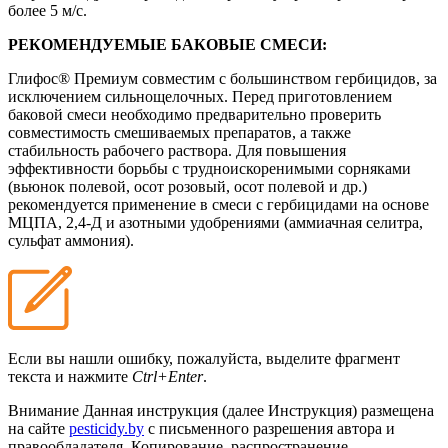
более 5 м/с.
РЕКОМЕНДУЕМЫЕ БАКОВЫЕ СМЕСИ:
Глифос® Премиум совместим с большинством гербицидов, за
исключением сильнощелочных. Перед приготовлением
баковой смеси необходимо предварительно проверить
совместимость смешиваемых препаратов, а также
стабильность рабочего раствора. Для повышения
эффективности борьбы с трудноискоренимыми сорняками
(вьюнок полевой, осот розовый, осот полевой и др.)
рекомендуется применение в смеси с гербицидами на основе
МЦПА, 2,4-Д и азотными удобрениями (аммиачная селитра,
сульфат аммония).
Если вы нашли ошибку, пожалуйста, выделите фрагмент
текста и нажмите
Ctrl+Enter
.
Внимание
Данная инструкция (далее Инструкция) размещена
на сайте
pesticidy.by
с письменного разрешения автора и
правообладателя.
Копирование, распространение,