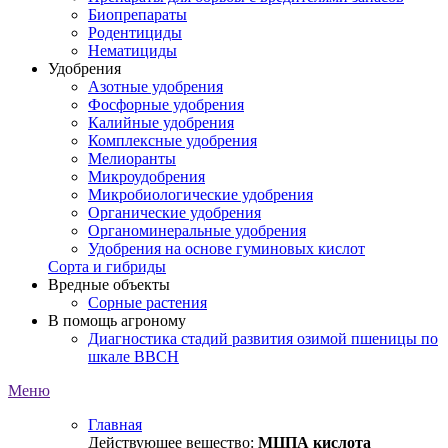
Биопрепараты
Родентициды
Нематициды
Удобрения
Азотные удобрения
Фосфорные удобрения
Калийные удобрения
Комплексные удобрения
Мелиоранты
Микроудобрения
Микробиологические удобрения
Органические удобрения
Органоминеральные удобрения
Удобрения на основе гуминовых кислот
Сорта и гибриды
Вредные объекты
Сорные растения
В помощь агроному
Диагностика стадий развития озимой пшеницы по
шкале ВВСН
Меню
Главная
Действующее вещество:
МЦПА кислота