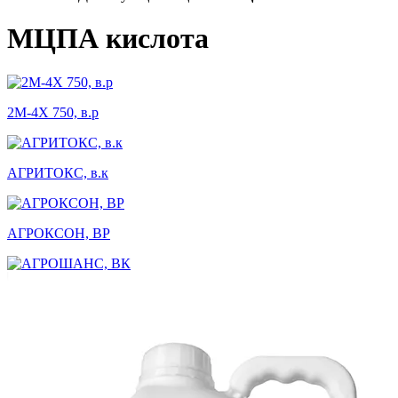
МЦПА кислота
2М-4Х 750, в.р
АГРИТОКС, в.к
АГРОКСОН, ВР