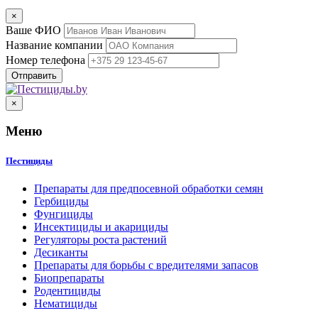
×
Ваше ФИО
Название компании
Номер телефона
×
Меню
Пестициды
Препараты для предпосевной обработки семян
Гербициды
Фунгициды
Инсектициды и акарициды
Регуляторы роста растений
Десиканты
Препараты для борьбы с вредителями запасов
Биопрепараты
Родентициды
Нематициды