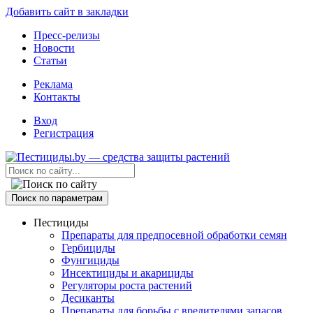
Добавить сайт в закладки
Пресс-релизы
Новости
Статьи
Реклама
Контакты
Вход
Регистрация
Поиск по параметрам
Пестициды
Препараты для предпосевной обработки семян
Гербициды
Фунгициды
Инсектициды и акарициды
Регуляторы роста растений
Десиканты
Препараты для борьбы с вредителями запасов