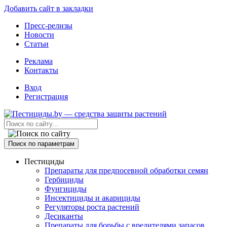
Добавить сайт в закладки
Пресс-релизы
Новости
Статьи
Реклама
Контакты
Вход
Регистрация
Поиск по параметрам
Пестициды
Препараты для предпосевной обработки семян
Гербициды
Фунгициды
Инсектициды и акарициды
Регуляторы роста растений
Десиканты
Препараты для борьбы с вредителями запасов