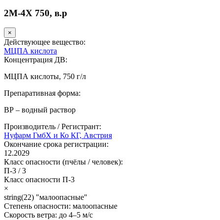
2М-4Х 750, в.р
×
Действующее вещество:
МЦПА кислота
Концентрация ДВ:
МЦПА кислоты, 750 г/л
Препаративная форма:
ВР – водный раствор
Производитель / Регистрант:
Нуфарм ГмбХ и Ко КГ, Австрия
Окончание срока регистрации:
12.2029
Класс опасности (пчёлы / человек):
П-3
/
3
Класс опасности
П-3
×
string(22) "малоопасные"
Степень опасности:
малоопасные
Скорость ветра:
до 4–5 м/с