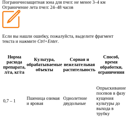
Пограничнозащитная зона для пчел:
не менее 3–4 км
Ограничение лета пчел:
24–48 часов
Если вы нашли ошибку, пожалуйста, выделите фрагмент
текста и нажмите
Ctrl+Enter
.
Норма
Способ,
Культура,
Сорная и
расхода
время
обрабатываемые
нежелательная
препарата,
обработки,
объекты
растительность
л/га, кг/га
ограничения
Опрыскивание
посевов в фазу
Пшеница озимая
Однолетние
кущения
0,7 – 1
и яровая
двудольные
культуры до
выхода в
трубку