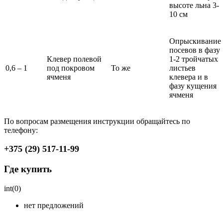
высоте льна 3-
10 см
Опрыскивание
посевов в фазу
Клевер полевой
1-2 тройчатых
0,6 – 1
под покровом
То же
листьев
ячменя
клевера и в
фазу кущения
ячменя
По вопросам размещения инструкции обращайтесь по
телефону:
+375 (29) 517-11-99
Где купить
int(0)
нет предложений