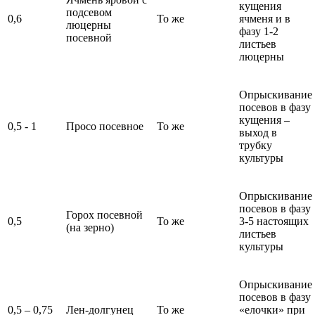
кущения
подсевом
0,6
То же
ячменя и в
люцерны
фазу 1-2
посевной
листьев
люцерны
Опрыскивание
посевов в фазу
кущения –
0,5 - 1
Просо посевное
То же
выход в
трубку
культуры
Опрыскивание
посевов в фазу
Горох посевной
0,5
То же
3-5 настоящих
(на зерно)
листьев
культуры
Опрыскивание
посевов в фазу
0,5 – 0,75
Лен-долгунец
То же
«елочки» при