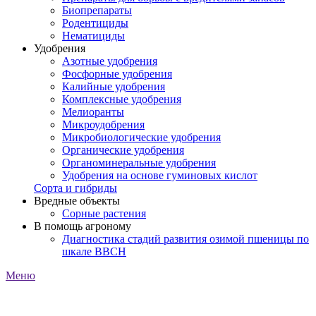
Биопрепараты
Родентициды
Нематициды
Удобрения
Азотные удобрения
Фосфорные удобрения
Калийные удобрения
Комплексные удобрения
Мелиоранты
Микроудобрения
Микробиологические удобрения
Органические удобрения
Органоминеральные удобрения
Удобрения на основе гуминовых кислот
Сорта и гибриды
Вредные объекты
Сорные растения
В помощь агроному
Диагностика стадий развития озимой пшеницы по
шкале ВВСН
Меню