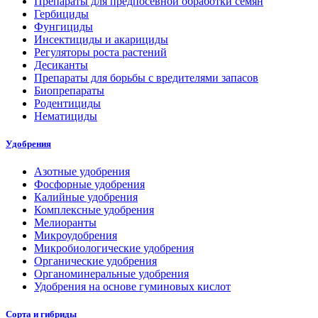
Препараты для предпосевной обработки семян
Гербициды
Фунгициды
Инсектициды и акарициды
Регуляторы роста растений
Десиканты
Препараты для борьбы с вредителями запасов
Биопрепараты
Родентициды
Нематициды
Удобрения
Азотные удобрения
Фосфорные удобрения
Калийные удобрения
Комплексные удобрения
Мелиоранты
Микроудобрения
Микробиологические удобрения
Органические удобрения
Органоминеральные удобрения
Удобрения на основе гуминовых кислот
Сорта и гибриды