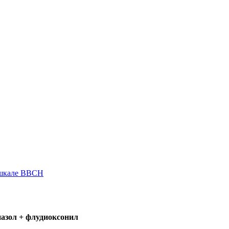
 шкале ВВСН
азол + флудиоксонил