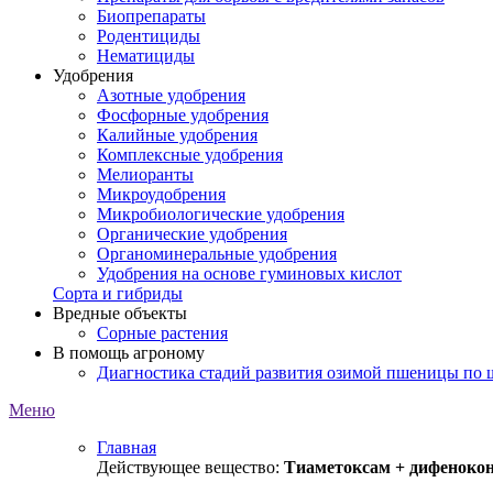
Биопрепараты
Родентициды
Нематициды
Удобрения
Азотные удобрения
Фосфорные удобрения
Калийные удобрения
Комплексные удобрения
Мелиоранты
Микроудобрения
Микробиологические удобрения
Органические удобрения
Органоминеральные удобрения
Удобрения на основе гуминовых кислот
Сорта и гибриды
Вредные объекты
Сорные растения
В помощь агроному
Диагностика стадий развития озимой пшеницы по
Меню
Главная
Действующее вещество:
Тиаметоксам + дифенокон