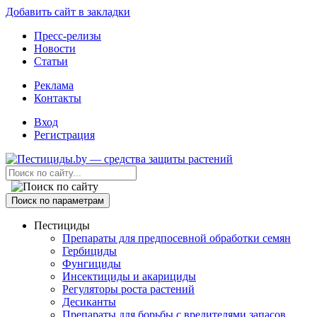
Добавить сайт в закладки
Пресс-релизы
Новости
Статьи
Реклама
Контакты
Вход
Регистрация
Поиск по параметрам
Пестициды
Препараты для предпосевной обработки семян
Гербициды
Фунгициды
Инсектициды и акарициды
Регуляторы роста растений
Десиканты
Препараты для борьбы с вредителями запасов