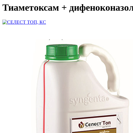
Тиаметоксам + дифеноконазол