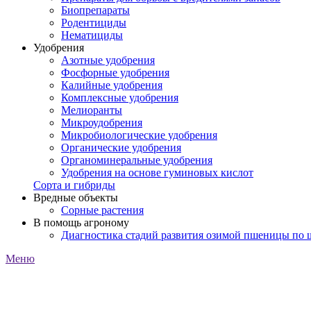
Биопрепараты
Родентициды
Нематициды
Удобрения
Азотные удобрения
Фосфорные удобрения
Калийные удобрения
Комплексные удобрения
Мелиоранты
Микроудобрения
Микробиологические удобрения
Органические удобрения
Органоминеральные удобрения
Удобрения на основе гуминовых кислот
Сорта и гибриды
Вредные объекты
Сорные растения
В помощь агроному
Диагностика стадий развития озимой пшеницы по
Меню