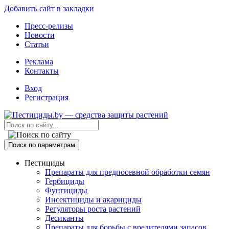
Добавить сайт в закладки
Пресс-релизы
Новости
Статьи
Реклама
Контакты
Вход
Регистрация
Поиск по параметрам
Пестициды
Препараты для предпосевной обработки семян
Гербициды
Фунгициды
Инсектициды и акарициды
Регуляторы роста растений
Десиканты
Препараты для борьбы с вредителями запасов