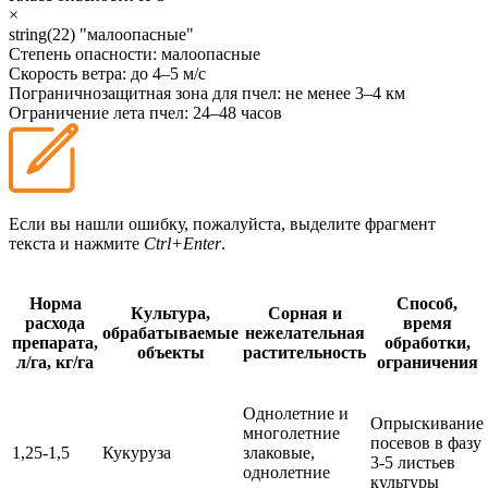
×
string(22) "малоопасные"
Степень опасности:
малоопасные
Скорость ветра:
до 4–5 м/с
Пограничнозащитная зона для пчел:
не менее 3–4 км
Ограничение лета пчел:
24–48 часов
Если вы нашли ошибку, пожалуйста, выделите фрагмент
текста и нажмите
Ctrl+Enter
.
Норма
Способ,
Культура,
Сорная и
расхода
время
обрабатываемые
нежелательная
препарата,
обработки,
объекты
растительность
л/га, кг/га
ограничения
Однолетние и
Опрыскивание
многолетние
посевов в фазу
1,25-1,5
Кукуруза
злаковые,
3-5 листьев
однолетние
культуры