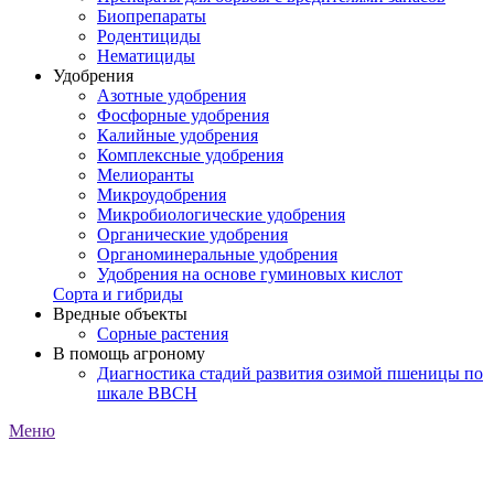
Биопрепараты
Родентициды
Нематициды
Удобрения
Азотные удобрения
Фосфорные удобрения
Калийные удобрения
Комплексные удобрения
Мелиоранты
Микроудобрения
Микробиологические удобрения
Органические удобрения
Органоминеральные удобрения
Удобрения на основе гуминовых кислот
Сорта и гибриды
Вредные объекты
Сорные растения
В помощь агроному
Диагностика стадий развития озимой пшеницы по
шкале ВВСН
Меню