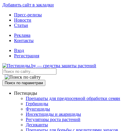
Добавить сайт в закладки
Пресс-релизы
Новости
Статьи
Реклама
Контакты
Вход
Регистрация
Поиск по параметрам
Пестициды
Препараты для предпосевной обработки семян
Гербициды
Фунгициды
Инсектициды и акарициды
Регуляторы роста растений
Десиканты
Препараты для борьбы с вредителями запасов