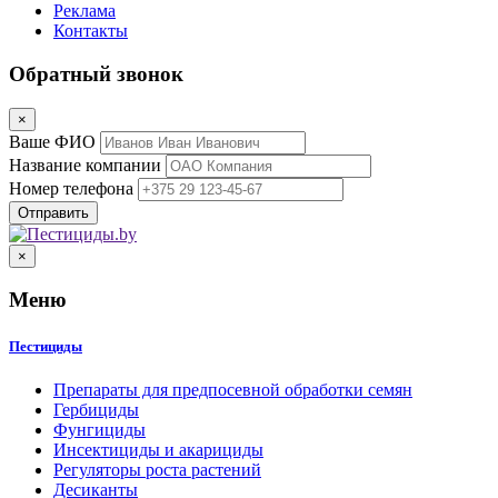
Реклама
Контакты
Обратный звонок
×
Ваше ФИО
Название компании
Номер телефона
×
Меню
Пестициды
Препараты для предпосевной обработки семян
Гербициды
Фунгициды
Инсектициды и акарициды
Регуляторы роста растений
Десиканты