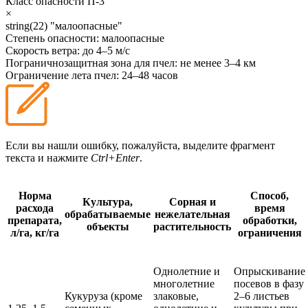
Класс опасности
П-3
×
string(22) "малоопасные"
Степень опасности:
малоопасные
Скорость ветра:
до 4–5 м/с
Пограничнозащитная зона для пчел:
не менее 3–4 км
Ограничение лета пчел:
24–48 часов
Если вы нашли ошибку, пожалуйста, выделите фрагмент
текста и нажмите
Ctrl+Enter
.
Норма
Способ,
Культура,
Сорная и
расхода
время
обрабатываемые
нежелательная
препарата,
обработки,
объекты
растительность
л/га, кг/га
ограничения
Однолетние и
Опрыскивание
многолетние
посевов в фазу
Кукуруза (кроме
злаковые,
2–6 листьев