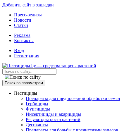
Добавить сайт в закладки
Пресс-релизы
Новости
Статьи
Реклама
Контакты
Вход
Регистрация
Поиск по параметрам
Пестициды
Препараты для предпосевной обработки семян
Гербициды
Фунгициды
Инсектициды и акарициды
Регуляторы роста растений
Десиканты
Препараты для борьбы с вредителями запасов