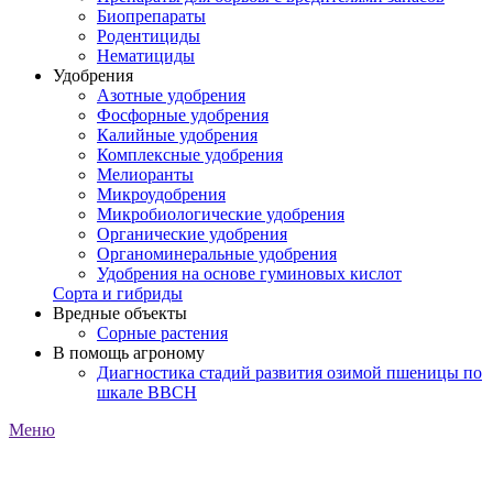
Биопрепараты
Родентициды
Нематициды
Удобрения
Азотные удобрения
Фосфорные удобрения
Калийные удобрения
Комплексные удобрения
Мелиоранты
Микроудобрения
Микробиологические удобрения
Органические удобрения
Органоминеральные удобрения
Удобрения на основе гуминовых кислот
Сорта и гибриды
Вредные объекты
Сорные растения
В помощь агроному
Диагностика стадий развития озимой пшеницы по
шкале ВВСН
Меню