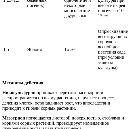
1,25–1,5
семенных
однолетние и
культуры при
посевов)
некоторые
высоте пырея
многолетние
ползучего 10–
двудольные
15 см
Опрыскивание
вегетирующих
сорняков
весной до
1,5
Яблоня
То же
цветения сада
(при условии
защиты
культуры)
Механизм действия
Никосульфурон
проникает через листья и корни и
распространяется по всему растению, нарушает процесс
деления клеток, останавливает рост, что впоследствии
приводит к гибели сорных растений.
Мезотрион
поглощается листовой поверхностью, стеблями и
корнями сорных растений, провоцирует немедленное
прекращение роста и развития сорняков.