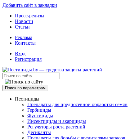
Добавить сайт в закладки
Пресс-релизы
Новости
Статьи
Реклама
Контакты
Вход
Регистрация
Поиск по параметрам
Пестициды
Препараты для предпосевной обработки семян
Гербициды
Фунгициды
Инсектициды и акарициды
Регуляторы роста растений
Десиканты
Препараты для борьбы с вредителями запасов