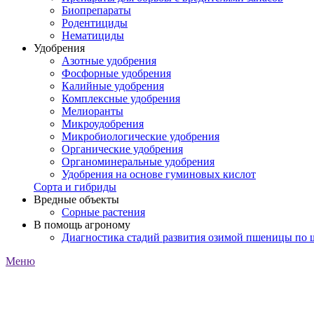
Биопрепараты
Родентициды
Нематициды
Удобрения
Азотные удобрения
Фосфорные удобрения
Калийные удобрения
Комплексные удобрения
Мелиоранты
Микроудобрения
Микробиологические удобрения
Органические удобрения
Органоминеральные удобрения
Удобрения на основе гуминовых кислот
Сорта и гибриды
Вредные объекты
Сорные растения
В помощь агроному
Диагностика стадий развития озимой пшеницы по
Меню