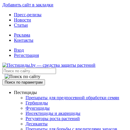
Добавить сайт в закладки
Пресс-релизы
Новости
Статьи
Реклама
Контакты
Вход
Регистрация
Поиск по параметрам
Пестициды
Препараты для предпосевной обработки семян
Гербициды
Фунгициды
Инсектициды и акарициды
Регуляторы роста растений
Десиканты
Препараты для борьбы с вредителями запасов