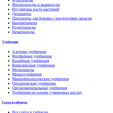
Фунгициды
Инсектициды и акарициды
Регуляторы роста растений
Десиканты
Препараты для борьбы с вредителями запасов
Биопрепараты
Родентициды
Нематициды
Удобрения
Азотные удобрения
Фосфорные удобрения
Калийные удобрения
Комплексные удобрения
Мелиоранты
Микроудобрения
Микробиологические удобрения
Органические удобрения
Органоминеральные удобрения
Удобрения на основе гуминовых кислот
Сорта и гибриды
Все сорта и гибриды