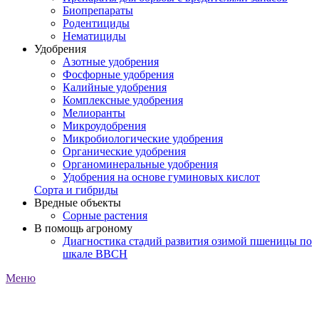
Биопрепараты
Родентициды
Нематициды
Удобрения
Азотные удобрения
Фосфорные удобрения
Калийные удобрения
Комплексные удобрения
Мелиоранты
Микроудобрения
Микробиологические удобрения
Органические удобрения
Органоминеральные удобрения
Удобрения на основе гуминовых кислот
Сорта и гибриды
Вредные объекты
Сорные растения
В помощь агроному
Диагностика стадий развития озимой пшеницы по
шкале ВВСН
Меню