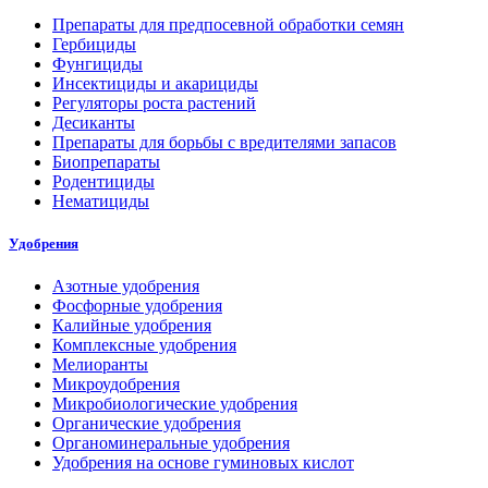
Препараты для предпосевной обработки семян
Гербициды
Фунгициды
Инсектициды и акарициды
Регуляторы роста растений
Десиканты
Препараты для борьбы с вредителями запасов
Биопрепараты
Родентициды
Нематициды
Удобрения
Азотные удобрения
Фосфорные удобрения
Калийные удобрения
Комплексные удобрения
Мелиоранты
Микроудобрения
Микробиологические удобрения
Органические удобрения
Органоминеральные удобрения
Удобрения на основе гуминовых кислот