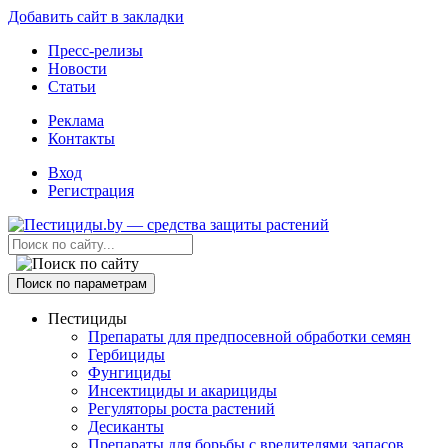
Добавить сайт в закладки
Пресс-релизы
Новости
Статьи
Реклама
Контакты
Вход
Регистрация
Поиск по параметрам
Пестициды
Препараты для предпосевной обработки семян
Гербициды
Фунгициды
Инсектициды и акарициды
Регуляторы роста растений
Десиканты
Препараты для борьбы с вредителями запасов