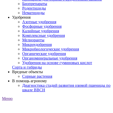
Биопрепараты
Родентициды
Нематициды
Удобрения
Азотные удобрения
Фосфорные удобрения
Калийные удобрения
Комплексные удобрения
Мелиоранты
Микроудобрения
Микробиологические удобрения
Органические удобрения
Органоминеральные удобрения
Удобрения на основе гуминовых кислот
Сорта и гибриды
Вредные объекты
Сорные растения
В помощь агроному
Диагностика стадий развития озимой пшеницы по
шкале ВВСН
Меню