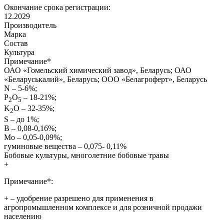
Окончание срока регистрации:
12.2029
Производитель
Марка
Состав
Культура
Примечание
*
ОАО «Гомельский химический завод», Беларусь; ОАО
«Беларуськалий», Беларусь; ООО «Белагроферт», Беларусь
N – 5-6%;
P
O
– 18-21%;
2
5
K
O – 32-35%;
2
S – до 1%;
B – 0,08-0,16%;
Mo – 0,05-0,09%;
гуминовые вещества – 0,075- 0,11%
Бобовые культуры, многолетние бобовые травы
+
Примечание*:
+
– удобрение разрешено для применения в
агропромышленном комплексе и для розничной продажи
населению