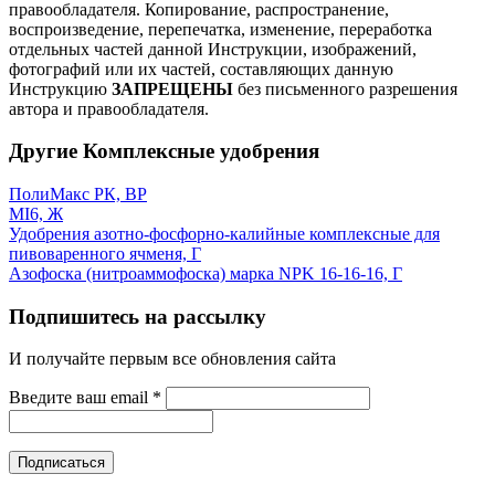
правообладателя.
Копирование, распространение,
воспроизведение, перепечатка, изменение, переработка
отдельных частей данной Инструкции, изображений,
фотографий или их частей, составляющих данную
Инструкцию
ЗАПРЕЩЕНЫ
без письменного разрешения
автора и правообладателя.
Другие Комплексные удобрения
ПолиМакс РК, ВР
MI6, Ж
Удобрения азотно-фосфорно-калийные комплексные для
пивоваренного ячменя, Г
Азофоска (нитроаммофоска) марка NPK 16-16-16, Г
Подпишитесь на рассылку
И получайте первым все обновления сайта
Введите ваш email
*