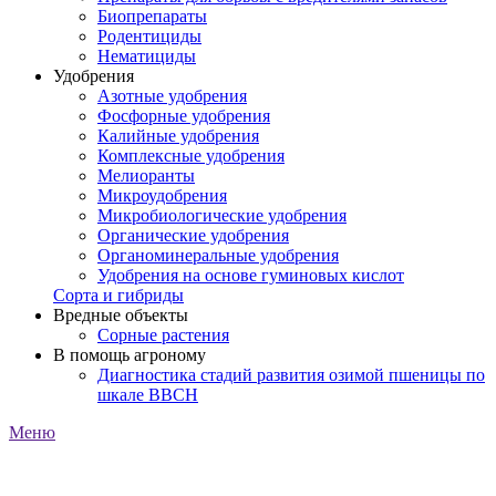
Биопрепараты
Родентициды
Нематициды
Удобрения
Азотные удобрения
Фосфорные удобрения
Калийные удобрения
Комплексные удобрения
Мелиоранты
Микроудобрения
Микробиологические удобрения
Органические удобрения
Органоминеральные удобрения
Удобрения на основе гуминовых кислот
Сорта и гибриды
Вредные объекты
Сорные растения
В помощь агроному
Диагностика стадий развития озимой пшеницы по
шкале ВВСН
Меню