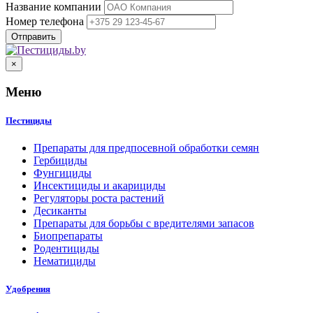
Название компании
Номер телефона
×
Меню
Пестициды
Препараты для предпосевной обработки семян
Гербициды
Фунгициды
Инсектициды и акарициды
Регуляторы роста растений
Десиканты
Препараты для борьбы с вредителями запасов
Биопрепараты
Родентициды
Нематициды
Удобрения