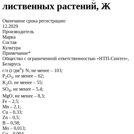
лиственных растений, Ж
Окончание срока регистрации:
12.2029
Производитель
Марка
Состав
Культура
Примечание
*
Общество с ограниченной ответственностью «НТП-Синтез»,
Беларусь
3
г/л (г/дм
): N, не менее – 103;
P
O
, не менее – 62;
2
5
K
O, не менее – 55;
2
SО
, не менее – 5,4;
4
MgO, не менее – 8,3;
Fe – 2,5;
Mn – 2,1;
Cu – 0,33;
Zn – 0,5;
B – 0,58;
Mo – 0,013;
Co – 0,004