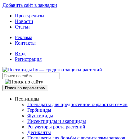
Добавить сайт в закладки
Пресс-релизы
Новости
Статьи
Реклама
Контакты
Вход
Регистрация
Поиск по параметрам
Пестициды
Препараты для предпосевной обработки семян
Гербициды
Фунгициды
Инсектициды и акарициды
Регуляторы роста растений
Десиканты
Препараты для борьбы с вредителями запасов