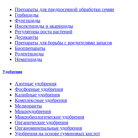
Препараты для предпосевной обработки семян
Гербициды
Фунгициды
Инсектициды и акарициды
Регуляторы роста растений
Десиканты
Препараты для борьбы с вредителями запасов
Биопрепараты
Родентициды
Нематициды
Удобрения
Азотные удобрения
Фосфорные удобрения
Калийные удобрения
Комплексные удобрения
Мелиоранты
Микроудобрения
Микробиологические удобрения
Органические удобрения
Органоминеральные удобрения
Удобрения на основе гуминовых кислот