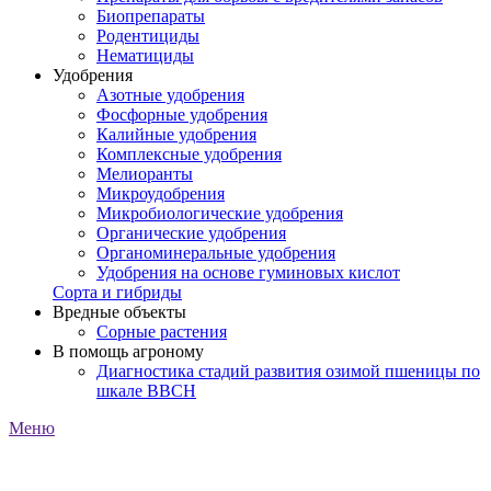
Биопрепараты
Родентициды
Нематициды
Удобрения
Азотные удобрения
Фосфорные удобрения
Калийные удобрения
Комплексные удобрения
Мелиоранты
Микроудобрения
Микробиологические удобрения
Органические удобрения
Органоминеральные удобрения
Удобрения на основе гуминовых кислот
Сорта и гибриды
Вредные объекты
Сорные растения
В помощь агроному
Диагностика стадий развития озимой пшеницы по
шкале ВВСН
Меню