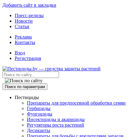
Добавить сайт в закладки
Пресс-релизы
Новости
Статьи
Реклама
Контакты
Вход
Регистрация
Поиск по параметрам
Пестициды
Препараты для предпосевной обработки семян
Гербициды
Фунгициды
Инсектициды и акарициды
Регуляторы роста растений
Десиканты
Препараты для борьбы с вредителями запасов