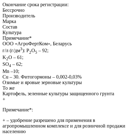
Окончание срока регистрации:
Бессрочно
Производитель
Марка
Состав
Культура
Примечание
*
ООО «АгроФертКом», Беларусь
3
г/л (г/дм
): Р
О
– 92;
2
5
K
O – 61;
2
SO
– 62;
4
Mn –10;
Cu – 30. Фитогормоны – 0,002-0,03%
Озимые и яровые зерновые культуры
То же
Картофель, зеленные культуры защищенного грунта
+
Примечание*:
+
– удобрение разрешено для применения в
агропромышленном комплексе и для розничной продажи
населению