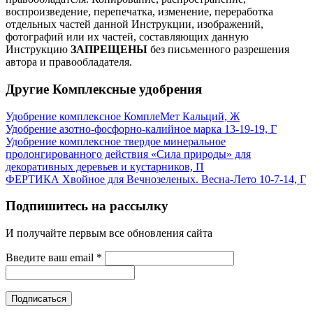
воспроизведение, перепечатка, изменение, переработка
отдельных частей данной Инструкции, изображений,
фотографий или их частей, составляющих данную
Инструкцию
ЗАПРЕЩЕНЫ
без письменного разрешения
автора и правообладателя.
Другие Комплексные удобрения
Удобрение комплексное КомплеМет Кальций, Ж
Удобрение азотно-фосфорно-калийное марка 13-19-19, Г
Удобрение комплексное твердое минеральное
пролонгированного действия «Сила природы» для
декоративных деревьев и кустарников, П
ФЕРТИКА Хвойное для Вечнозеленых. Весна-Лето 10-7-14, Г
Подпишитесь на рассылку
И получайте первым все обновления сайта
Введите ваш email
*