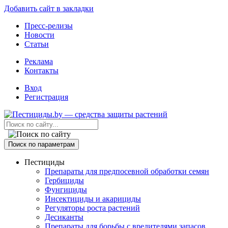
Добавить сайт в закладки
Пресс-релизы
Новости
Статьи
Реклама
Контакты
Вход
Регистрация
Поиск по параметрам
Пестициды
Препараты для предпосевной обработки семян
Гербициды
Фунгициды
Инсектициды и акарициды
Регуляторы роста растений
Десиканты
Препараты для борьбы с вредителями запасов