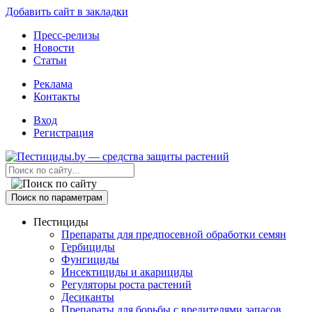
Добавить сайт в закладки
Пресс-релизы
Новости
Статьи
Реклама
Контакты
Вход
Регистрация
Поиск по параметрам
Пестициды
Препараты для предпосевной обработки семян
Гербициды
Фунгициды
Инсектициды и акарициды
Регуляторы роста растений
Десиканты
Препараты для борьбы с вредителями запасов