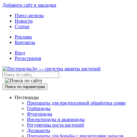
Добавить сайт в закладки
Пресс-релизы
Новости
Статьи
Реклама
Контакты
Вход
Регистрация
Поиск по параметрам
Пестициды
Препараты для предпосевной обработки семян
Гербициды
Фунгициды
Инсектициды и акарициды
Регуляторы роста растений
Десиканты
Препараты для борьбы с вредителями запасов