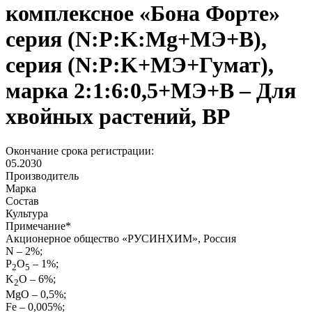
комплексное «Бона Форте»
серия (N:P:K:Mg+МЭ+В),
серия (N:P:K+МЭ+Гумат),
марка 2:1:6:0,5+МЭ+В – Для
хвойных растений, ВР
Окончание срока регистрации:
05.2030
Производитель
Марка
Состав
Культура
Примечание
*
Акционерное общество «РУСИНХИМ», Россия
N – 2%;
P
O
– 1%;
2
5
K
O – 6%;
2
MgO – 0,5%;
Fe – 0,005%;