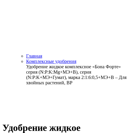
Главная
Комплексные удобрения
Удобрение жидкое комплексное «Бона Форте»
серия (N:P:K:Mg+МЭ+В), серия
(N:P:K+МЭ+Гумат), марка 2:1:6:0,5+МЭ+В – Для
хвойных растений, ВР
Удобрение жидкое