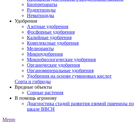
Биопрепараты
Родентициды
Нематициды
Удобрения
Азотные удобрения
Фосфорные удобрения
Калийные удобрения
Комплексные удобрения
Мелиоранты
Микроудобрения
Микробиологические удобрения
Органические удобрения
Органоминеральные удобрения
Удобрения на основе гуминовых кислот
Сорта и гибриды
Вредные объекты
Сорные растения
В помощь агроному
Диагностика стадий развития озимой пшеницы по
шкале ВВСН
Меню