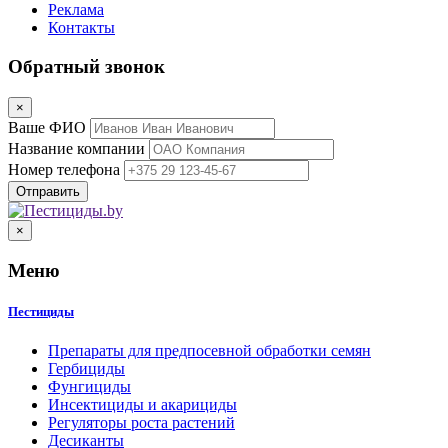
Реклама
Контакты
Обратный звонок
×
Ваше ФИО
Название компании
Номер телефона
×
Меню
Пестициды
Препараты для предпосевной обработки семян
Гербициды
Фунгициды
Инсектициды и акарициды
Регуляторы роста растений
Десиканты