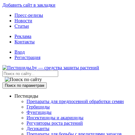
Добавить сайт в закладки
Пресс-релизы
Новости
Статьи
Реклама
Контакты
Вход
Регистрация
Поиск по параметрам
Пестициды
Препараты для предпосевной обработки семян
Гербициды
Фунгициды
Инсектициды и акарициды
Регуляторы роста растений
Десиканты
Препараты для борьбы с вредителями запасов